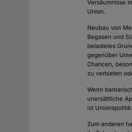
Versäumnisse in
Union.
Neubau von Mega
Begasen und Sc
belastetes Grun
gegenüber Umwe
Chancen, besond
zu verbieten od
Wenn barbarisch
unersättliche Ap
ist Unionspolitik
Zum anderen hat