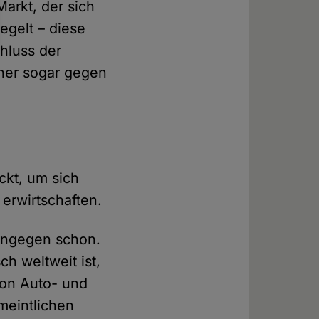
Markt, der sich
egelt – diese
hluss der
cher sogar gegen
ckt, um sich
 erwirtschaften.
hingegen schon.
h weltweit ist,
von Auto- und
rmeintlichen