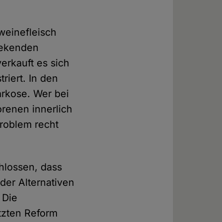
hweinefleisch
iekenden
erkauft es sich
riert. In den
rkose. Wer bei
renen innerlich
roblem recht
hlossen, dass
der Alternativen
 Die
etzten Reform