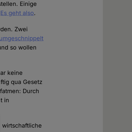
tellen. Einige
.
Es geht also
.
rden. Zwei
rumgeschnippelt
und so wollen
ar keine
ftig qua Gesetz
ufatmen: Durch
t in
wirtschaftliche