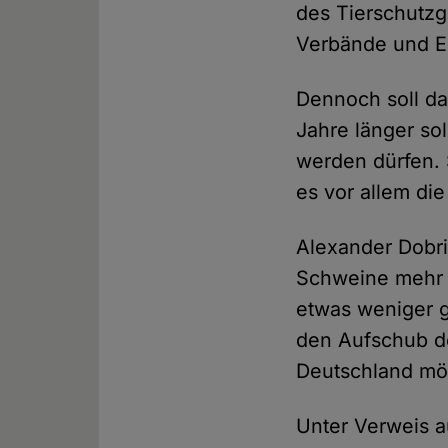
des Tierschutzge
Verbände und E
Dennoch soll da
Jahre länger so
werden dürfen. 
es vor allem di
Alexander Dobri
Schweine mehr e
etwas weniger g
den Aufschub d
Deutschland mög
Unter Verweis a