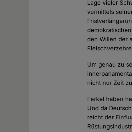
Lage vieler Schw
vermittels sein
Fristverlängeru
demokratischen 
den Willen der 
Fleischverzehre
Um genau zu sei
innerparlamenta
nicht nur Zeit z
Ferkel haben ha
Und da Deutschl
reicht der Einf
Rüstungsindustri