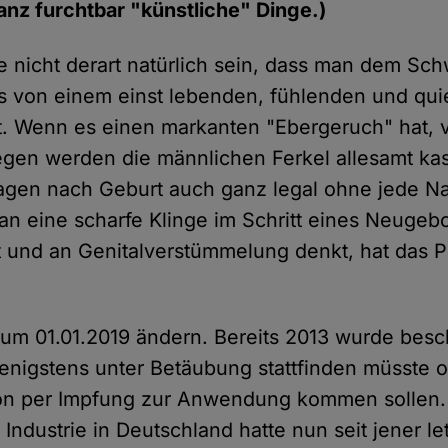
ganz furchtbar "künstliche" Dinge.)
te nicht derart natürlich sein, dass man dem Sc
es von einem einst lebenden, fühlenden und qu
 Wenn es einen markanten "Ebergeruch" hat, v
gen werden die männlichen Ferkel allesamt kast
agen nach Geburt auch ganz legal ohne jede Na
 eine scharfe Klinge im Schritt eines Neugebo
und an Genitalverstümmelung denkt, hat das P
 zum 01.01.2019 ändern. Bereits 2013 wurde besc
wenigstens unter Betäubung stattfinden müsste o
ion per Impfung zur Anwendung kommen sollen.
Industrie in Deutschland hatte nun seit jener l