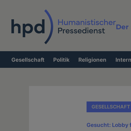
Direkt
zum
Inhalt
Der 
Vollt
Gesellschaft
Politik
Religionen
Inter
Hauptnavigation
GESELLSCHAFT
Gesucht: Lobby f