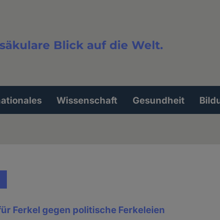
säkulare Blick auf die Welt.
extsuche
nationales
Wissenschaft
Gesundheit
Bild
ür Ferkel gegen politische Ferkeleien