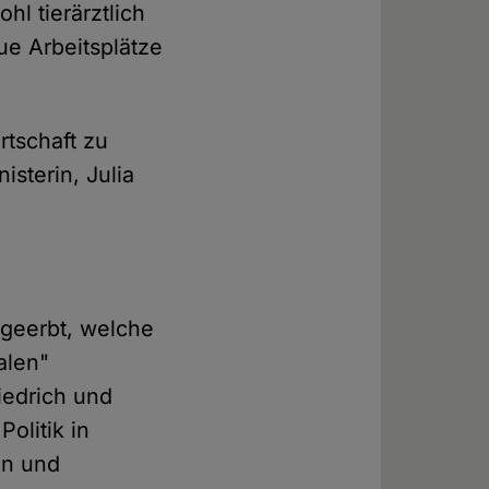
hl tierärztlich
ue Arbeitsplätze
tschaft zu
sterin, Julia
 geerbt, welche
alen"
iedrich und
Politik in
en und