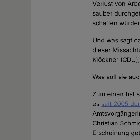
Verlust von Arbe
sauber durchgef
schaffen würde
Und was sagt da
dieser Missacht
Klöckner (CDU)
Was soll sie au
Zum einen hat s
es
seit 2005 du
AmtsvorgängerIn
Christian Schmid
Erscheinung get