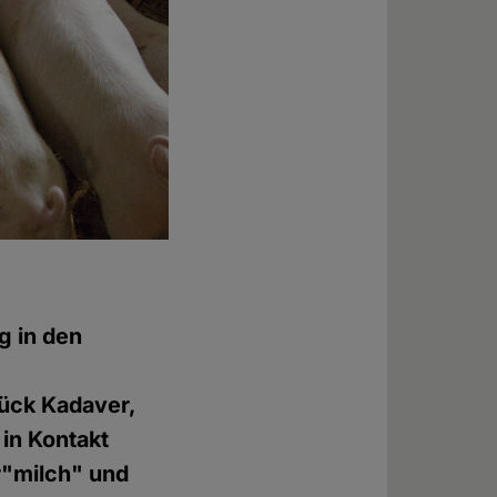
ng in den
ück Kadaver,
 in Kontakt
r"milch" und