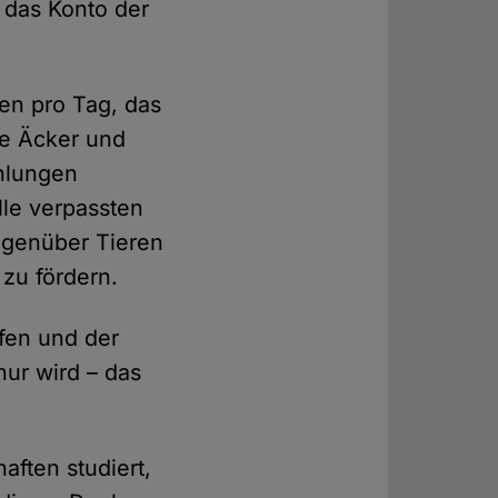
 das Konto der
en pro Tag, das
e Äcker und
ehlungen
le verpassten
egenüber Tieren
 zu fördern.
fen und der
nur wird – das
aften studiert,