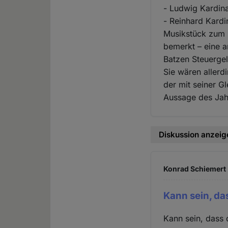
- Ludwig Kardinal
- Reinhard Kardi
Musikstück zum 
bemerkt – eine 
Batzen Steuergel
Sie wären allerd
der mit seiner G
Aussage des Jah
Diskussion anzeig
Konrad Schiemert 
Kann sein, da
Kann sein, dass 