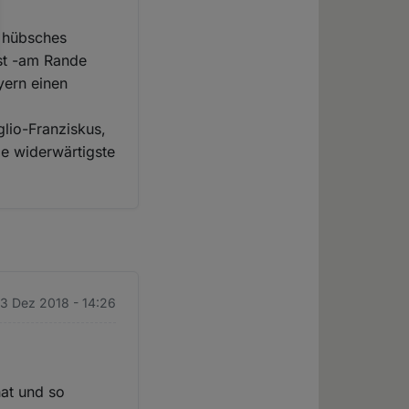
n hübsches
st -am Rande
yern einen
lio-Franziskus,
ie widerwärtigste
3 Dez 2018 - 14:26
hat und so