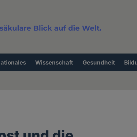
säkulare Blick auf die Welt.
extsuche
nationales
Wissenschaft
Gesundheit
Bild
pst und die