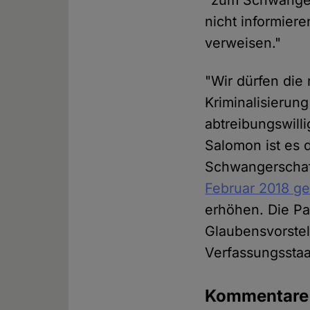
"zum Schwanger
nicht informiere
verweisen."
"Wir dürfen die 
Kriminalisieru
abtreibungswill
Salomon ist es 
Schwangerschaft
Februar 2018 ge
erhöhen. Die Par
Glaubensvorste
Verfassungsstaa
Kommentar