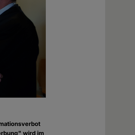
rmationsverbot
erbung" wird im