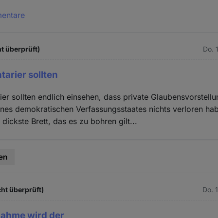
mentare
t überprüft)
Do. 
tarier sollten
ier sollten endlich einsehen, dass private Glaubensvorstellu
es demokratischen Verfassungsstaates nichts verloren habe
 dickste Brett, das es zu bohren gilt...
en
cht überprüft)
Do. 
nahme wird der