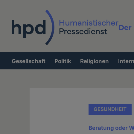
Direkt
zum
Inhalt
Der 
Vollt
Gesellschaft
Politik
Religionen
Inter
Hauptnavigation
GESUNDHEIT
Beratung oder 