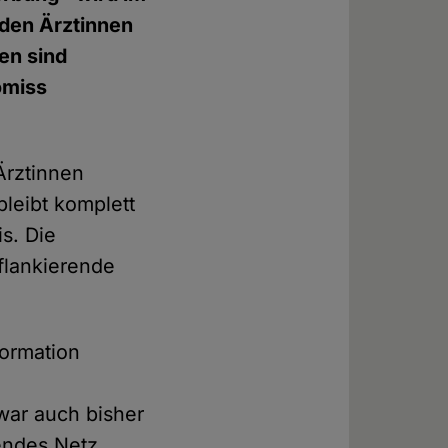
nden Ärztinnen
en sind
omiss
Ärztinnen
bleibt komplett
s. Die
 flankierende
formation
war auch bisher
kendes Netz