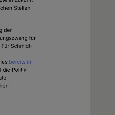
te in Zukunft
lichen Stellen
g der
tungszwang für
" Für Schmidt-
dies
bereits im
die Politik
ate
chen