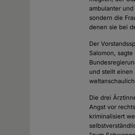
ambulanter und 
sondern die Fra
denen sie bei d
Der Vorstandssp
Salomon, sagt
Bundesregierung 
und stellt ein
weltanschauliche
Die drei Ärztin
Angst vor recht
kriminalisiert w
selbstverständl