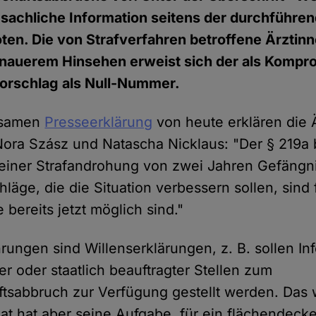
 sachliche Information seitens der durchführe
ten. Die von Strafverfahren betroffene Ärztinn
genauerem Hinsehen erweist sich der als Kompr
rschlag als Null-Nummer.
nsamen
Presseerklärung
von heute erklären die 
 Nora Szász und Natascha Nicklaus: "Der § 219a 
seiner Strafandrohung von zwei Jahren Gefängni
hläge, die die Situation verbessern sollen, sind
bereits jetzt möglich sind."
rungen sind Willenserklärungen, z. B. sollen In
her oder staatlich beauftragter Stellen zum
sabbruch zur Verfügung gestellt werden. Das 
aat hat aber seine Aufgabe, für ein flächendec