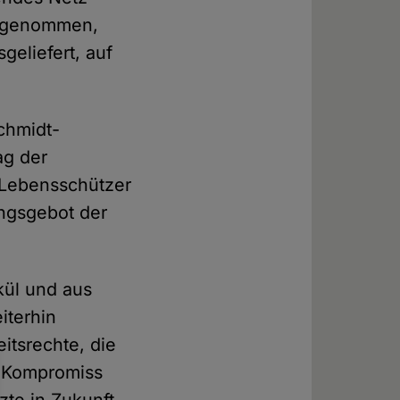
ahrgenommen,
eliefert, auf
chmidt-
ag der
r Lebensschützer
ngsgebot der
kül und aus
iterhin
itsrechte, die
. Kompromiss