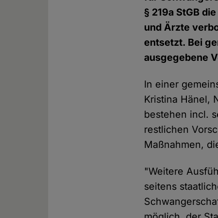
§ 219a StGB die
und Ärzte verbo
entsetzt. Bei 
ausgegebene Vo
In einer gemei
Kristina Hänel,
bestehen incl. 
restlichen Vorsc
Maßnahmen, die 
"Weitere Ausfüh
seitens staatlic
Schwangerschaft
möglich, der St