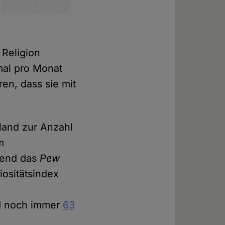
)
 Religion
mal pro Monat
en, dass sie mit
hland zur Anzahl
m
rend das
Pew
iositätsindex
nd noch immer
63