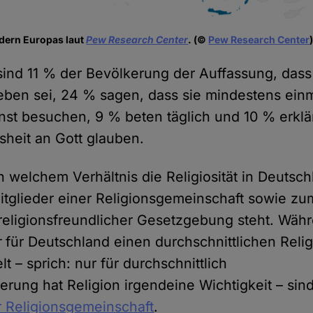
ndern Europas laut
Pew Research Center
. (©
Pew Research Center
sind 11 % der Bevölkerung der Auffassung, dass
 Leben sei, 24 % sagen, dass sie mindestens ein
nst besuchen, 9 % beten täglich und 10 % erklär
sheit an Gott glauben.
 in welchem Verhältnis die Religiosität in Deutsc
 Mitglieder einer Religionsgemeinschaft sowie zu
religionsfreundlicher Gesetzgebung steht. Wäh
r
für Deutschland einen durchschnittlichen Relig
lt – sprich: nur für durchschnittlich
erung hat Religion irgendeine Wichtigkeit – si
r Religionsgemeinschaft
.