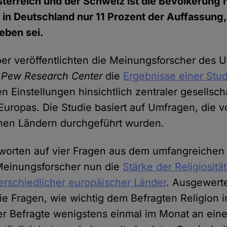
terreich und der Schweiz ist die Bevölkerung n
nd in Deutschland nur 11 Prozent der Auffassung,
Leben sei.
ber veröffentlichten die Meinungsforscher des 
n
Pew Research Center
die
Ergebnisse einer Stud
n Einstellungen hinsichtlich zentraler gesellsch
Europas. Die Studie basiert auf Umfragen, die v
chen Ländern durchgeführt wurden.
worten auf vier Fragen aus dem umfangreichen
 Meinungsforscher nun die
Stärke der Religiositä
rschiedlicher europäischer Länder
. Ausgewert
ie Fragen, wie wichtig dem Befragten Religion 
er Befragte wenigstens einmal im Monat an ein