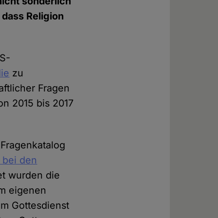
icht sonderlich
 dass Religion
US-
ie
zu
aftlicher Fragen
on 2015 bis 2017
 Fragenkatalog
t bei den
et wurden die
im eigenen
em Gottesdienst