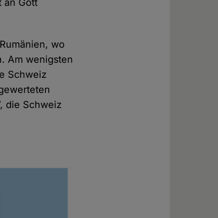
t an Gott
e Rumänien, wo
en. Am wenigsten
ie Schweiz
usgewerteten
7, die Schweiz