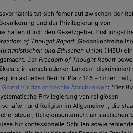
ssverhältnis tut sich ferner auf zwischen der R
e Bevölkerung und der Privilegierung von
schaften durch den Gesetzgeber. Erst jüngst h
Freedom of Thought Report
(Gedankenfreiheitsbe
 Humanistischen und Ethischen Union
(IHEU) ein
r gemacht. Der
Freedom of Thought Report
bewert
äkulare in verschiedenen Ländern diskriminiert
gt im aktuellen Bericht Platz 145 – hinter Hait
.
Grund für das schlechte Abschneiden
: "Der B
systematische Privilegierung von religiösen
chaften und Religion im Allgemeinen, die staa
chensteuer, Religionsunterricht an staatlichen 
hüsse für konfessionelle Schulen sowie fehlende