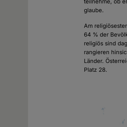
teilnehme, ob er
glaube.
Am religiösest
64 % der Bevölk
religiös sind d
rangieren hinsic
Länder. Österre
Platz 28.