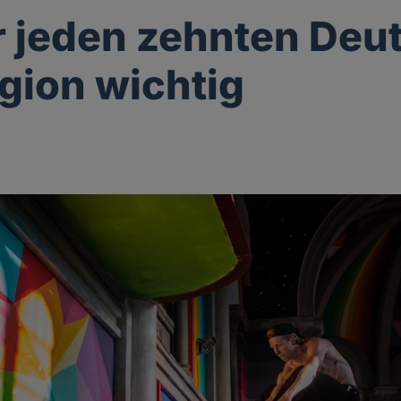
r jeden zehnten Deu
igion wichtig
g