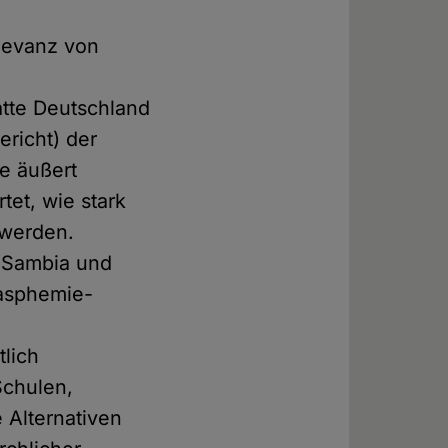
elevanz von
atte Deutschland
richt) der
e äußert
et, wie stark
 werden.
i, Sambia und
lasphemie-
tlich
Schulen,
 Alternativen