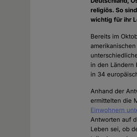
Deutschland, Ös
religiös. So si
wichtig für ihr 
Bereits im Okto
amerikanische
unterschiedliche
in den Ländern 
in 34 europäis
Anhand der Ant
ermittelten die
Einwohnern unte
Antworten auf d
Leben sei, ob d