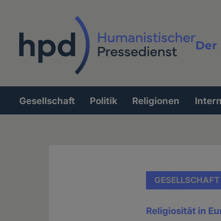
Direkt
zum
Inhalt
Der 
Vollt
Gesellschaft
Politik
Religionen
Inter
Hauptnavigation
GESELLSCHAFT
Religiosität in E