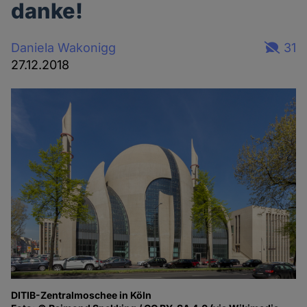
danke!
Daniela Wakonigg
31
27.12.2018
DITIB-Zentralmoschee in Köln