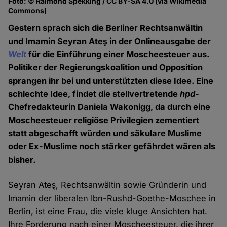
Foto: © Raimond Spekking / CC BY-SA 4.0 (via Wikimedia
Commons)
Gestern sprach sich die Berliner Rechtsanwältin
und Imamin Seyran Ateş in der Onlineausgabe der
Welt
für die Einführung einer Moscheesteuer aus.
Politiker der Regierungskoalition und Opposition
sprangen ihr bei und unterstützten diese Idee. Eine
schlechte Idee, findet die stellvertretende
hpd
-
Chefredakteurin Daniela Wakonigg, da durch eine
Moscheesteuer religiöse Privilegien zementiert
statt abgeschafft würden und säkulare Muslime
oder Ex-Muslime noch stärker gefährdet wären als
bisher.
Seyran Ateş, Rechtsanwältin sowie Gründerin und
Imamin der liberalen Ibn-Rushd-Goethe-Moschee in
Berlin, ist eine Frau, die viele kluge Ansichten hat.
Ihre Forderung nach einer Moscheesteuer, die ihrer