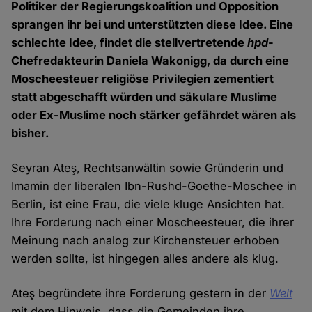
Politiker der Regierungskoalition und Opposition
sprangen ihr bei und unterstützten diese Idee. Eine
schlechte Idee, findet die stellvertretende
hpd
-
Chefredakteurin Daniela Wakonigg, da durch eine
Moscheesteuer religiöse Privilegien zementiert
statt abgeschafft würden und säkulare Muslime
oder Ex-Muslime noch stärker gefährdet wären als
bisher.
Seyran Ateş, Rechtsanwältin sowie Gründerin und
Imamin der liberalen Ibn-Rushd-Goethe-Moschee in
Berlin, ist eine Frau, die viele kluge Ansichten hat.
Ihre Forderung nach einer Moscheesteuer, die ihrer
Meinung nach analog zur Kirchensteuer erhoben
werden sollte, ist hingegen alles andere als klug.
Ateş begründete ihre Forderung gestern in der
Welt
mit dem Hinweis, dass die Gemeinden ihre