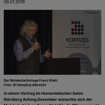
09.01.2019
Der Molekularbiologe Franz Klebl.
Fr
Foto: © Hansjörg Albrecht
Fo
In einem Vortrag im Humanistischen Salon
Nürnberg Anfang Dezember wünschte sich der