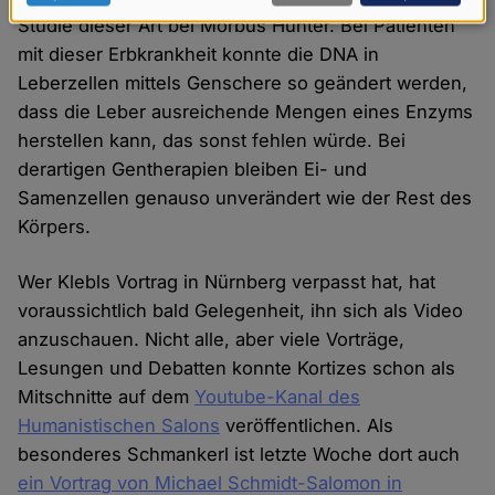
Daten
Studie dieser Art bei Morbus Hunter. Bei Patienten
mit dieser Erbkrankheit konnte die DNA in
und
Leberzellen mittels Genschere so geändert werden,
Cookies
dass die Leber ausreichende Mengen eines Enzyms
herstellen kann, das sonst fehlen würde. Bei
derartigen Gentherapien bleiben Ei- und
Samenzellen genauso unverändert wie der Rest des
Körpers.
Wer Klebls Vortrag in Nürnberg verpasst hat, hat
voraussichtlich bald Gelegenheit, ihn sich als Video
anzuschauen. Nicht alle, aber viele Vorträge,
Lesungen und Debatten konnte Kortizes schon als
Mitschnitte auf dem
Youtube-Kanal des
Humanistischen Salons
veröffentlichen. Als
besonderes Schmankerl ist letzte Woche dort auch
ein Vortrag von Michael Schmidt-Salomon in