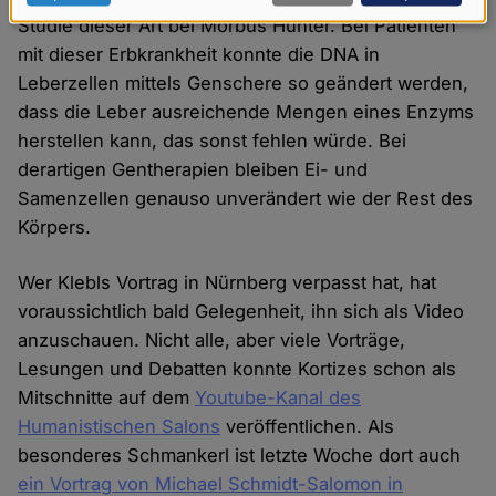
Daten
Studie dieser Art bei Morbus Hunter. Bei Patienten
mit dieser Erbkrankheit konnte die DNA in
und
Leberzellen mittels Genschere so geändert werden,
Cookies
dass die Leber ausreichende Mengen eines Enzyms
herstellen kann, das sonst fehlen würde. Bei
derartigen Gentherapien bleiben Ei- und
Samenzellen genauso unverändert wie der Rest des
Körpers.
Wer Klebls Vortrag in Nürnberg verpasst hat, hat
voraussichtlich bald Gelegenheit, ihn sich als Video
anzuschauen. Nicht alle, aber viele Vorträge,
Lesungen und Debatten konnte Kortizes schon als
Mitschnitte auf dem
Youtube-Kanal des
Humanistischen Salons
veröffentlichen. Als
besonderes Schmankerl ist letzte Woche dort auch
ein Vortrag von Michael Schmidt-Salomon in