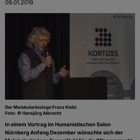
09.01.2019
Der Molekularbiologe Franz Klebl.
Fr
Foto: © Hansjörg Albrecht
Fo
In einem Vortrag im Humanistischen Salon
Nürnberg Anfang Dezember wünschte sich der