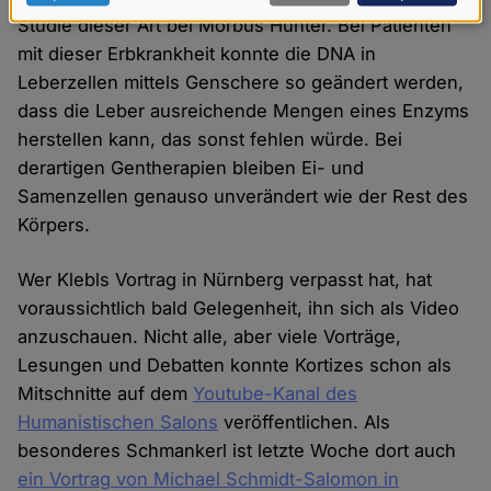
Daten
Studie dieser Art bei Morbus Hunter. Bei Patienten
mit dieser Erbkrankheit konnte die DNA in
und
Leberzellen mittels Genschere so geändert werden,
Cookies
dass die Leber ausreichende Mengen eines Enzyms
herstellen kann, das sonst fehlen würde. Bei
derartigen Gentherapien bleiben Ei- und
Samenzellen genauso unverändert wie der Rest des
Körpers.
Wer Klebls Vortrag in Nürnberg verpasst hat, hat
voraussichtlich bald Gelegenheit, ihn sich als Video
anzuschauen. Nicht alle, aber viele Vorträge,
Lesungen und Debatten konnte Kortizes schon als
Mitschnitte auf dem
Youtube-Kanal des
Humanistischen Salons
veröffentlichen. Als
besonderes Schmankerl ist letzte Woche dort auch
ein Vortrag von Michael Schmidt-Salomon in