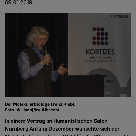
09.01.2019
Der Molekularbiologe Franz Klebl.
Fr
Foto: © Hansjörg Albrecht
Fo
In einem Vortrag im Humanistischen Salon
Nürnberg Anfang Dezember wünschte sich der