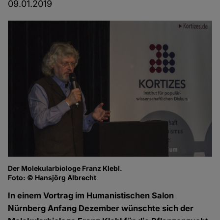
09.01.2019
Der Molekularbiologe Franz Klebl.
Fr
Foto: © Hansjörg Albrecht
Fo
In einem Vortrag im Humanistischen Salon
Nürnberg Anfang Dezember wünschte sich der