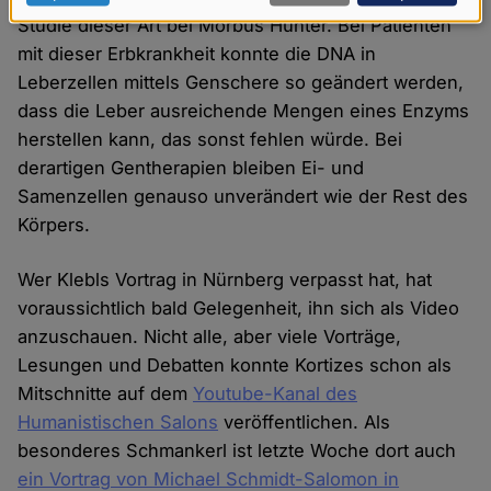
Daten
Studie dieser Art bei Morbus Hunter. Bei Patienten
mit dieser Erbkrankheit konnte die DNA in
und
Leberzellen mittels Genschere so geändert werden,
Cookies
dass die Leber ausreichende Mengen eines Enzyms
herstellen kann, das sonst fehlen würde. Bei
derartigen Gentherapien bleiben Ei- und
Samenzellen genauso unverändert wie der Rest des
Körpers.
Wer Klebls Vortrag in Nürnberg verpasst hat, hat
voraussichtlich bald Gelegenheit, ihn sich als Video
anzuschauen. Nicht alle, aber viele Vorträge,
Lesungen und Debatten konnte Kortizes schon als
Mitschnitte auf dem
Youtube-Kanal des
Humanistischen Salons
veröffentlichen. Als
besonderes Schmankerl ist letzte Woche dort auch
ein Vortrag von Michael Schmidt-Salomon in