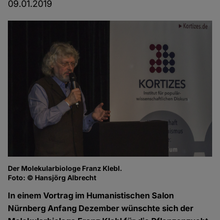
09.01.2019
Der Molekularbiologe Franz Klebl.
Fr
Foto: © Hansjörg Albrecht
Fo
In einem Vortrag im Humanistischen Salon
Nürnberg Anfang Dezember wünschte sich der