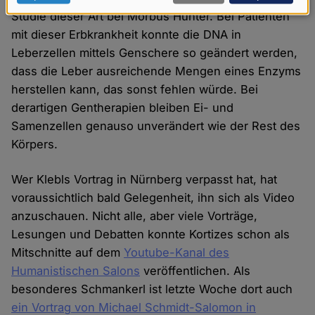
Daten
Studie dieser Art bei Morbus Hunter. Bei Patienten
mit dieser Erbkrankheit konnte die DNA in
und
Leberzellen mittels Genschere so geändert werden,
Cookies
dass die Leber ausreichende Mengen eines Enzyms
herstellen kann, das sonst fehlen würde. Bei
derartigen Gentherapien bleiben Ei- und
Samenzellen genauso unverändert wie der Rest des
Körpers.
Wer Klebls Vortrag in Nürnberg verpasst hat, hat
voraussichtlich bald Gelegenheit, ihn sich als Video
anzuschauen. Nicht alle, aber viele Vorträge,
Lesungen und Debatten konnte Kortizes schon als
Mitschnitte auf dem
Youtube-Kanal des
Humanistischen Salons
veröffentlichen. Als
besonderes Schmankerl ist letzte Woche dort auch
ein Vortrag von Michael Schmidt-Salomon in