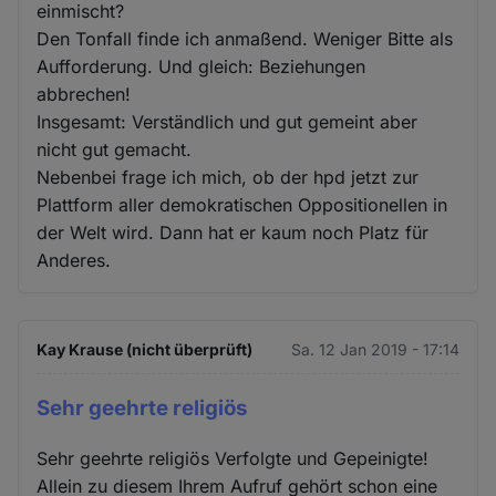
und
einmischt?
Cookies
Den Tonfall finde ich anmaßend. Weniger Bitte als
Aufforderung. Und gleich: Beziehungen
abbrechen!
Insgesamt: Verständlich und gut gemeint aber
nicht gut gemacht.
Nebenbei frage ich mich, ob der hpd jetzt zur
Plattform aller demokratischen Oppositionellen in
der Welt wird. Dann hat er kaum noch Platz für
Anderes.
Kay Krause (nicht überprüft)
Sa. 12 Jan 2019 - 17:14
Sehr geehrte religiös
Sehr geehrte religiös Verfolgte und Gepeinigte!
Allein zu diesem Ihrem Aufruf gehört schon eine