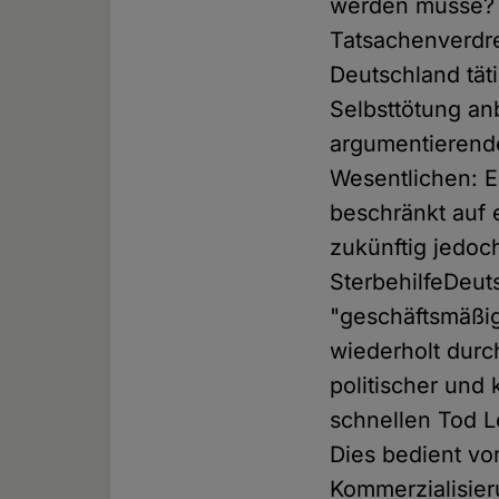
werden müsse? D
Tatsachenverdre
Deutschland täti
Selbsttötung an
argumentierende
Wesentlichen: E
beschränkt auf 
zukünftig jedoch
SterbehilfeDeut
"geschäftsmäßige
wiederholt durch
politischer und 
schnellen Tod 
Dies bedient v
Kommerzialisieru