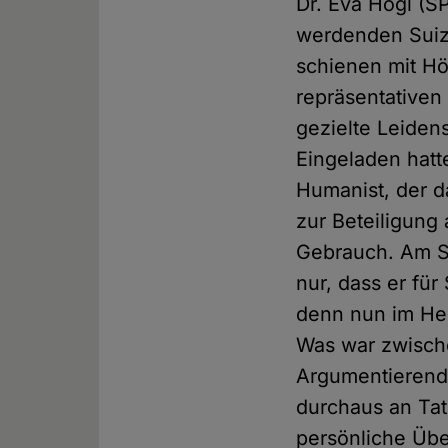
Dr. Eva Högl (SP
werdenden Suizi
schienen mit Hö
repräsentativen
gezielte Leiden
Eingeladen hat
Humanist, der 
zur Beteiligung
Gebrauch. Am Sc
nur, dass er fü
denn nun im He
Was war zwische
Argumentierende
durchaus an Tat
persönliche Übe