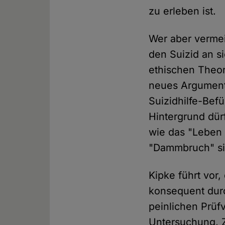
zu erleben ist.
Wer aber vermei
den Suizid an s
ethischen Theor
neues Argument 
Suizidhilfe-Bef
Hintergrund dür
wie das "Leben 
"Dammbruch" si
Kipke führt vor
konsequent durch
peinlichen Prüf
Untersuchung, Z