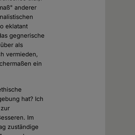
maß" anderer
nalistischen
o eklatant
 das gegnerische
über als
ch vermieden,
ichermaßen ein
ethische
gebung hat? Ich
 zur
Besseren. Im
rag zuständige