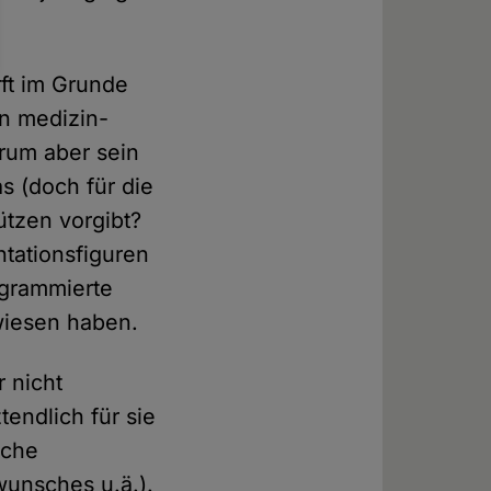
ft im Grunde
en medizin-
arum aber sein
s (doch für die
ützen vorgibt?
ntationsfiguren
ogrammierte
wiesen haben.
 nicht
tendlich für sie
sche
wunsches u.ä.).