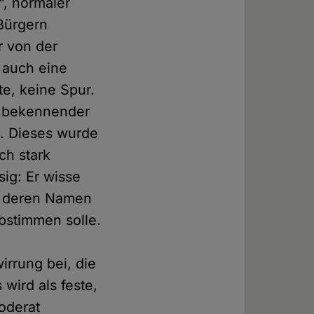
", normaler
 Bürgern
r von der
 auch eine
e, keine Spur.
n bekennender
. Dieses wurde
ch stark
ig: Er wisse
in deren Namen
bstimmen solle.
e
rrung bei, die
wird als feste,
oderat