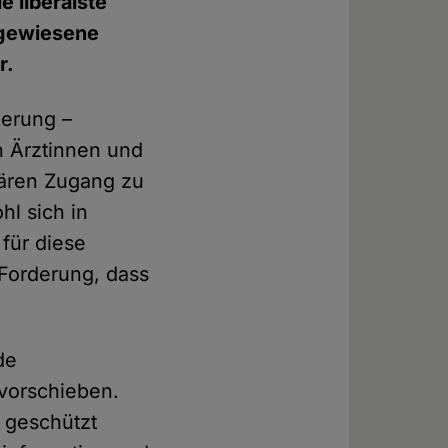
e liberalste
sgewiesene
r.
ierung –
n Ärztinnen und
lären Zugang zu
l sich in
 für diese
Forderung, dass
de
l vorschieben.
 geschützt