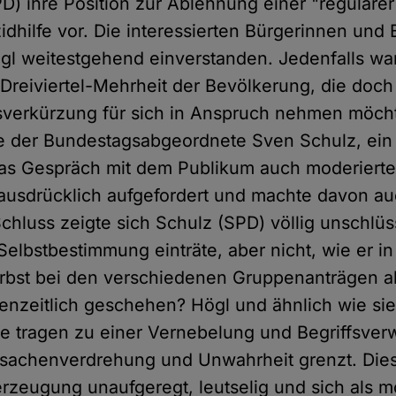
D) ihre Position zur Ablehnung einer "regulärer
dhilfe vor. Die interessierten Bürgerinnen und
gl weitestgehend einverstanden. Jedenfalls wa
 Dreiviertel-Mehrheit der Bevölkerung, die doch
sverkürzung für sich in Anspruch nehmen möcht
te der Bundestagsabgeordnete Sven Schulz, ei
das Gespräch mit dem Publikum auch moderierte
 ausdrücklich aufgefordert und machte davon au
hluss zeigte sich Schulz (SPD) völlig unschlüss
r Selbstbestimmung einträte, aber nicht, wie er 
rbst bei den verschiedenen Gruppenanträgen a
nzeitlich geschehen? Högl und ähnlich wie si
 tragen zu einer Vernebelung und Begriffsverwi
sachenverdrehung und Unwahrheit grenzt. Dies 
rzeugung unaufgeregt, leutselig und sich als m