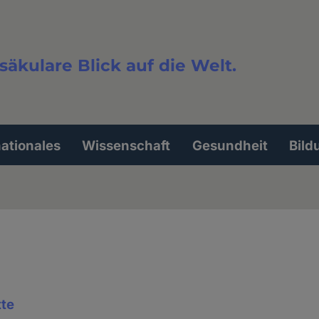
säkulare Blick auf die Welt.
extsuche
nationales
Wissenschaft
Gesundheit
Bild
tte