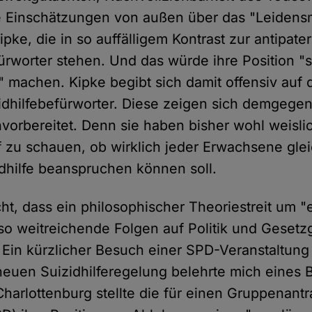
e Einschätzungen von außen über das "Leidens
ke, die in so auffälligem Kontrast zur antipater
ürworter stehen. Und das würde ihre Position "s
" machen. Kipke begibt sich damit offensiv auf
zidhilfebefürworter. Diese zeigen sich demgegen
orbereitet. Denn sie haben bisher wohl weisli
 zu schauen, ob wirklich jeder Erwachsene gle
odhilfe beanspruchen können soll.
ht, dass ein philosophischer Theoriestreit um "
o weitreichende Folgen auf Politik und Gesetz
. Ein kürzlicher Besuch einer SPD-Veranstaltung
neuen Suizidhilferegelung belehrte mich eines 
Charlottenburg stellte die für einen Gruppenant