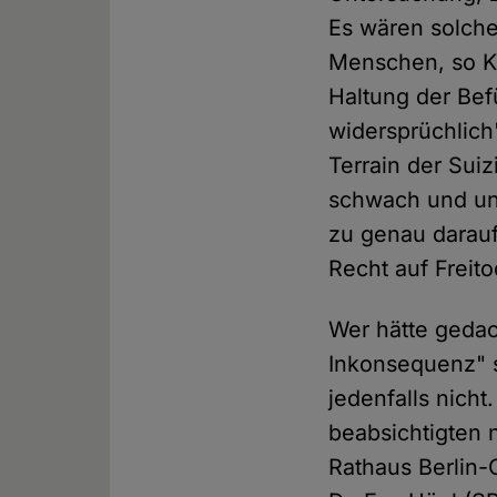
Es wären solch
Menschen, so Kip
Haltung der Bef
widersprüchlich
Terrain der Sui
schwach und unv
zu genau darauf
Recht auf Freit
Wer hätte gedac
Inkonsequenz" s
jedenfalls nicht
beabsichtigten 
Rathaus Berlin-