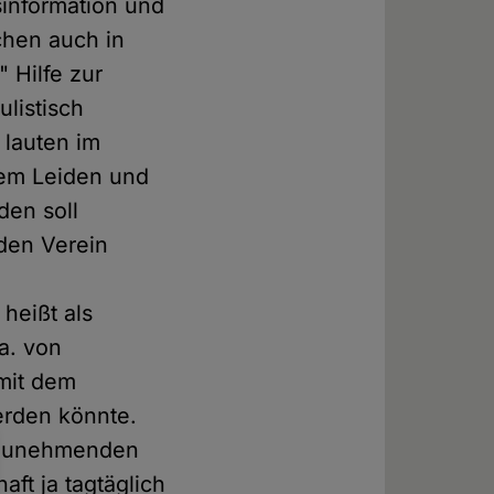
sinformation und
chen auch in
" Hilfe zur
listisch
 lauten im
emem Leiden und
den soll
 den Verein
 heißt als
.a. von
 mit dem
erden könnte.
r zunehmenden
aft ja tagtäglich