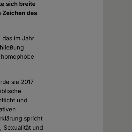
e sich breite
m Zeichen des
 das im Jahr
chließung
ie homophobe
rde sie 2017
iblische
tlicht und
ativen
rklärung spricht
, Sexualität und