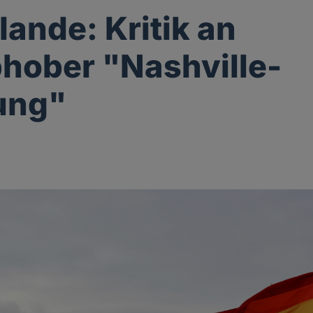
lande: Kritik an
ober "Nashville-
ung"
g