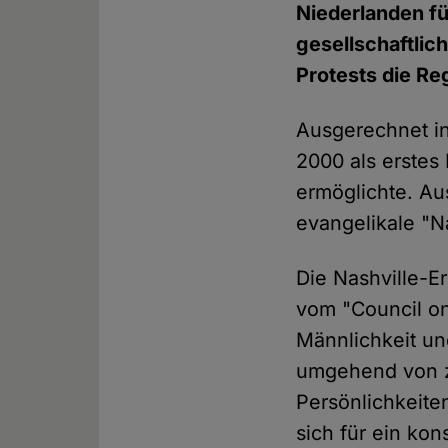
Niederlanden fü
gesellschaftlic
Protests die R
Ausgerechnet in
2000 als erstes
ermöglichte. A
evangelikale "N
Die Nashville-E
vom "Council on
Männlichkeit un
umgehend von z
Persönlichkeite
sich für ein kon