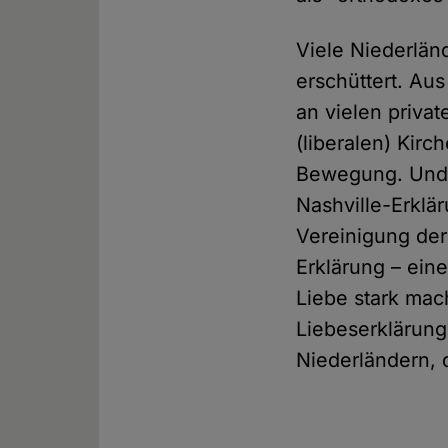
Viele Niederländ
erschüttert. Au
an vielen priva
(liberalen) Kir
Bewegung. Und w
Nashville-Erklä
Vereinigung der
Erklärung – ein
Liebe stark mac
Liebeserklärun
Niederländern, d