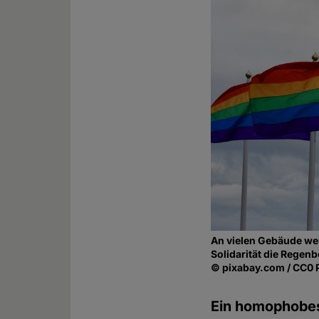
An vielen Gebäude weh
Solidarität die Regen
© pixabay.com / CC0 
Ein homophobes