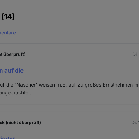
e
(14)
mentare
t überprüft)
Di.
n auf die
uf die 'Nascher' weisen m.E. auf zu großes Ernstnehmen hi
 angebrachter.
k (nicht überprüft)
Di.
wieder