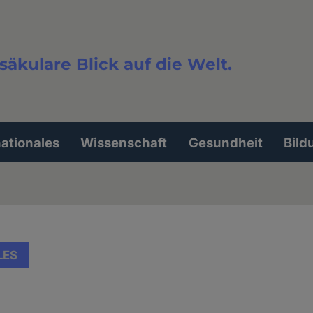
säkulare Blick auf die Welt.
extsuche
nationales
Wissenschaft
Gesundheit
Bild
LES