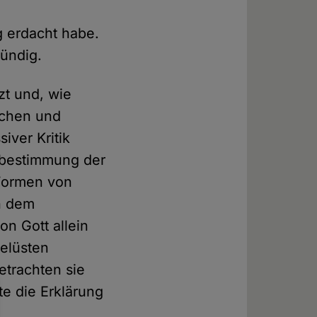
 erdacht habe.
sündig.
zt und, wie
ichen und
iver Kritik
nsbestimmung der
 Formen von
h dem
on Gott allein
Gelüsten
etrachten sie
e die Erklärung