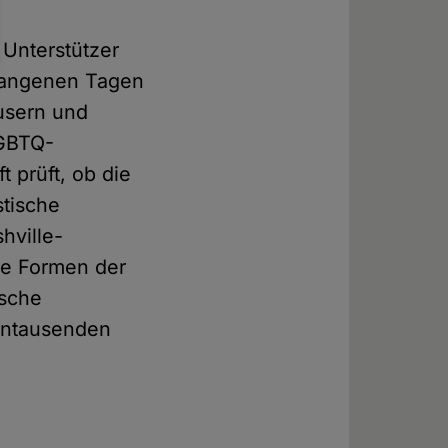
 Unterstützer
rgangenen Tagen
usern und
LGBTQ-
 prüft, ob die
stische
hville-
lle Formen der
ische
hntausenden