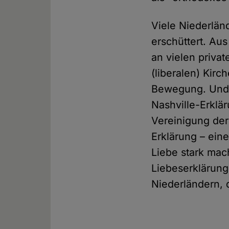
Viele Niederländ
erschüttert. Au
an vielen priva
(liberalen) Kir
Bewegung. Und w
Nashville-Erklä
Vereinigung der
Erklärung – ein
Liebe stark mac
Liebeserklärun
Niederländern, d