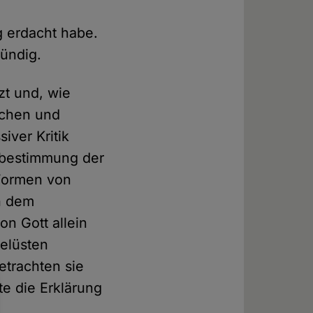
 erdacht habe.
sündig.
zt und, wie
ichen und
iver Kritik
nsbestimmung der
 Formen von
h dem
on Gott allein
Gelüsten
etrachten sie
e die Erklärung