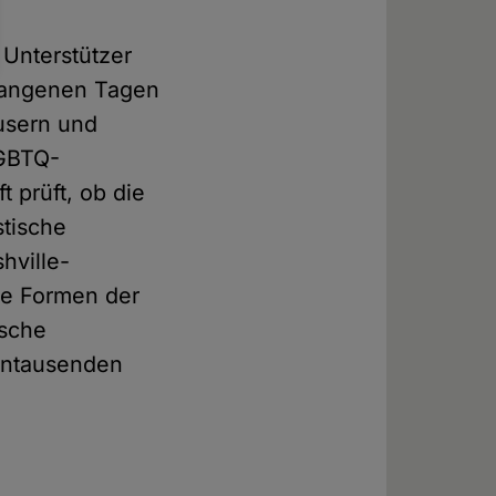
 Unterstützer
rgangenen Tagen
usern und
LGBTQ-
 prüft, ob die
stische
hville-
lle Formen der
ische
hntausenden