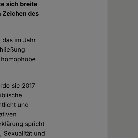
e sich breite
m Zeichen des
 das im Jahr
chließung
ie homophobe
rde sie 2017
iblische
tlicht und
ativen
rklärung spricht
, Sexualität und