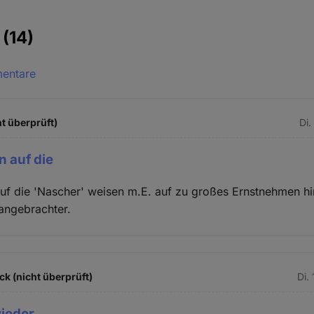
e
(14)
mentare
t überprüft)
Di.
n auf die
uf die 'Nascher' weisen m.E. auf zu großes Ernstnehmen hi
 angebrachter.
k (nicht überprüft)
Di.
wieder