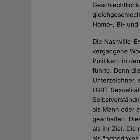
Geschlechtlichke
gleichgeschlec
Homo-, Bi- und 
Die Nashville-E
vergangene Woch
Politikern in de
führte. Denn di
Unterzeichner, 
LGBT-Sexualität
Selbstverständn
als Mann oder a
geschaffen. Die
als ihr Ziel. Di
als "orthodoxes