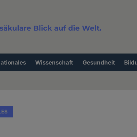
säkulare Blick auf die Welt.
extsuche
nationales
Wissenschaft
Gesundheit
Bild
LES