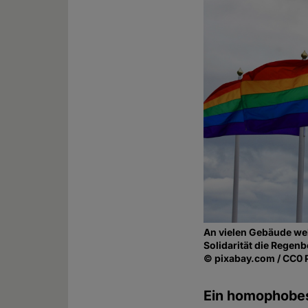
An vielen Gebäude weh
Solidarität die Regen
© pixabay.com / CC0 
Ein homophobes