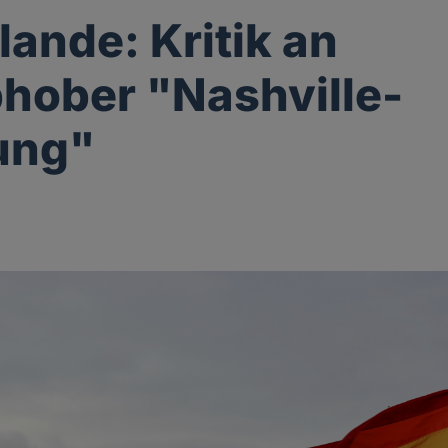
lande: Kritik an
ober "Nashville-
ung"
g