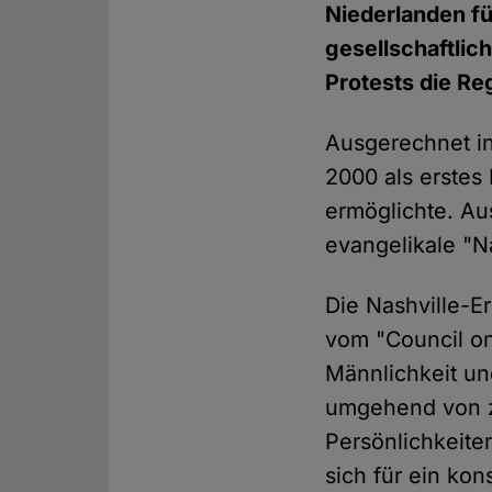
Niederlanden fü
gesellschaftlic
Protests die R
Ausgerechnet in
2000 als erstes
ermöglichte. A
evangelikale "N
Die Nashville-E
vom "Council on
Männlichkeit un
umgehend von z
Persönlichkeite
sich für ein kon