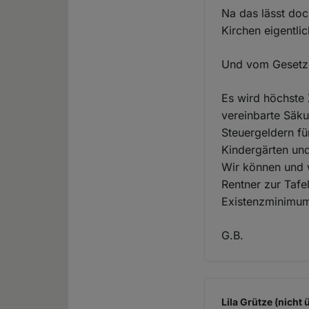
Na das lässt do
Kirchen eigentli
Und vom Gesetz u
Es wird höchste 
vereinbarte Säku
Steuergeldern fü
Kindergärten un
Wir können und w
Rentner zur Tafe
Existenzminimum 
G.B.
Lila Grütze (nicht 