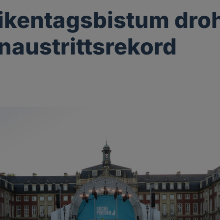
ikentagsbistum dro
naustrittsrekord
g