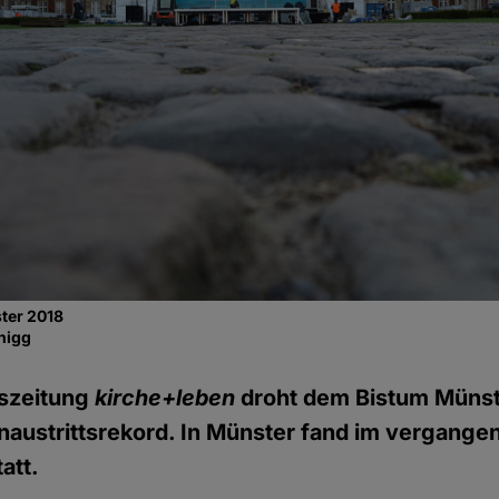
ter 2018
nigg
mszeitung
kirche+leben
droht dem Bistum Münste
naustrittsrekord. In Münster fand im vergange
att.