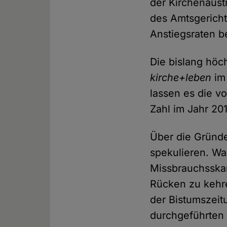
der Kirchenaust
des Amtsgericht
Anstiegsraten b
Die bislang höc
kirche+leben
im 
lassen es die 
Zahl im Jahr 20
Über die Gründe 
spekulieren. Wa
Missbrauchsskan
Rücken zu kehre
der Bistumszeit
durchgeführten 