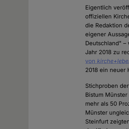
Eigentlich veröf
offiziellen Kirc
die Redaktion 
eigener Aussage
Deutschland" – w
Jahr 2018 zu re
von
kirche+leb
2018 ein neuer 
Stichproben de
Bistum Münster 
mehr als 50 Pro
Münster ungleich
Steinfurt zeigte