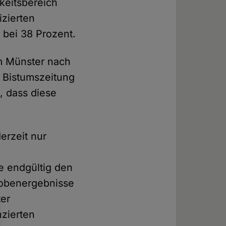
gkeitsbereich
izierten
 bei 38 Prozent.
um Münster nach
r Bistumszeitung
, dass diese
erzeit nur
e endgültig den
robenergebnisse
ter
nzierten