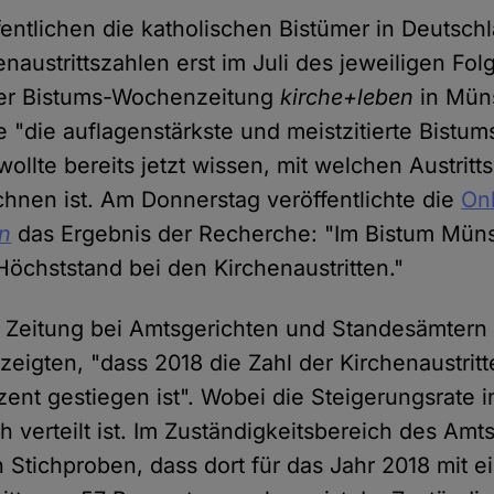
fentlichen die katholischen Bistümer in Deutsch
henaustrittszahlen erst im Juli des jeweiligen Fo
der Bistums-Wochenzeitung
kirche+leben
in Müns
 "die auflagenstärkste und meistzitierte Bistum
ollte bereits jetzt wissen, mit welchen Austritt
chnen ist. Am Donnerstag veröffentlichte die
On
en
das Ergebnis der Recherche: "Im Bistum Münst
Höchststand bei den Kirchenaustritten."
r Zeitung bei Amtsgerichten und Standesämtern
zeigten, "dass 2018 die Zahl der Kirchenaustrit
zent gestiegen ist". Wobei die Steigerungsrate 
 verteilt ist. Im Zuständigkeitsbereich des Amt
n Stichproben, dass dort für das Jahr 2018 mit 