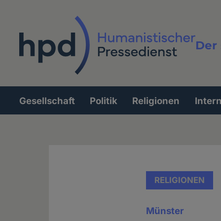
Direkt
zum
Inhalt
Der 
Vollt
Gesellschaft
Politik
Religionen
Inter
Hauptnavigation
RELIGIONEN
Münster