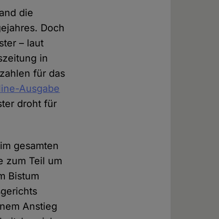
land die
lgejahres. Doch
ter – laut
szeitung in
szahlen für das
line-Ausgabe
er droht für
 im gesamten
te zum Teil um
im Bistum
sgerichts
einem Anstieg