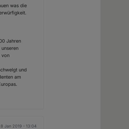
auen was die
rwürfigkeit.
100 Jahren
n unseren
n von
 schwelgt und
 Renten am
Europas.
8 Jan 2019 - 13:04