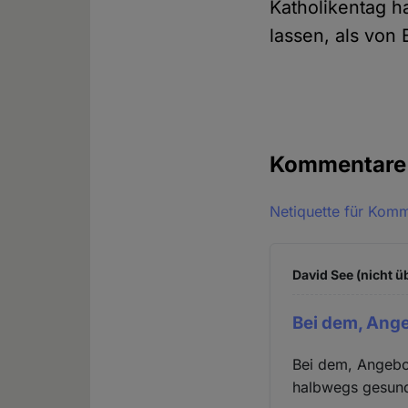
Katholikentag h
lassen, als von 
Kommentar
Netiquette für Kom
David See (nicht ü
Bei dem, Ange
Bei dem, Angebot.
halbwegs gesund 