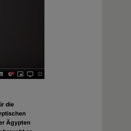
ür die
yptischen
 er Ägypten