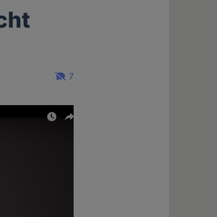
cht
7