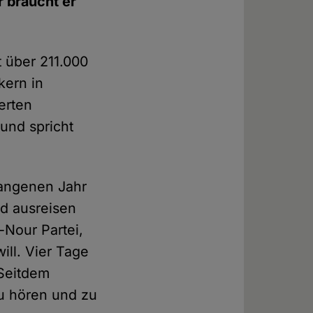
r braucht er
t über 211.000
kern in
erten
 und spricht
gangenen Jahr
d ausreisen
-Nour Partei,
ill. Vier Tage
 Seitdem
u hören und zu