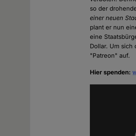
so der drohend
einer neuen Sta
plant er nun ei
eine Staatsbürg
Dollar. Um sich
"Patreon" auf.
Hier spenden:
w