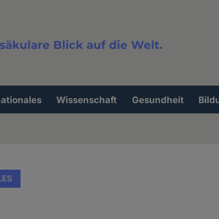
säkulare Blick auf die Welt.
extsuche
nationales
Wissenschaft
Gesundheit
Bild
LES