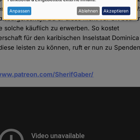
von
en Gefängnisstrafe zu entgehen –
nämlich durc
personenbezogenen
Anpassen
Ablehnen
Akzeptieren
atsbürgerschaft
. Da er diese nicht vor Ort bean
Daten
ne solche käuflich zu erwerben. So kostet
und
erschaft für den karibischen Inselstaat Dominica
Cookies
 diese leisten zu können, ruft er nun zu Spenden
ww.patreon.com/SherifGaber/