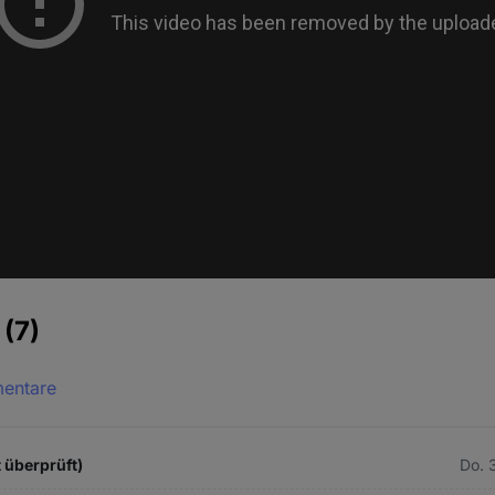
e
(7)
mentare
t überprüft)
Do. 