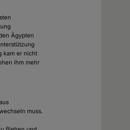
isten
tung
 den Ägypten
Unterstützung
 kam er nicht
drohen ihm mehr
 aus
 wechseln muss.
u fliehen und