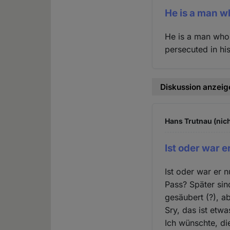
He is a man w
He is a man who 
persecuted in hi
Diskussion anzeig
Hans Trutnau (nich
Ist oder war e
Ist oder war er
Pass? Später sind
gesäubert (?), a
Sry, das ist etw
Ich wünschte, di