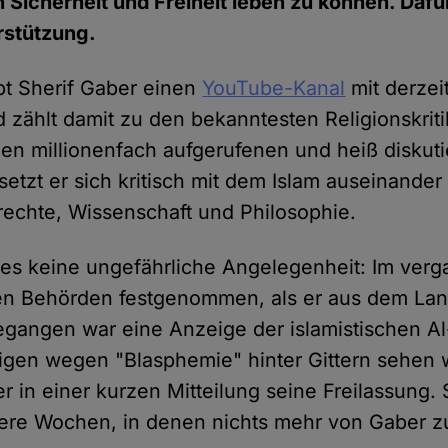
n Sicherheit und Freiheit leben zu können. Dafü
erstützung.
ibt Sherif Gaber einen
YouTube-Kanal
mit derzei
zählt damit zu den bekanntesten Religionskriti
nen millionenfach aufgerufenen und heiß diskuti
etzt er sich kritisch mit dem Islam auseinander
echte, Wissenschaft und Philosophie.
dies keine ungefährliche Angelegenheit: Im ver
en Behörden festgenommen, als er aus dem Lan
egangen war eine Anzeige der islamistischen Al
igen wegen "Blasphemie" hinter Gittern sehen w
r in einer kurzen Mitteilung seine Freilassung.
ere Wochen, in denen nichts mehr von Gaber z