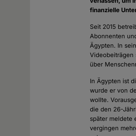
verlassen, um i
finanzielle Unt
Seit 2015 betre
Abonnenten und 
Ägypten. In sei
Videobeiträgen s
über Menschenr
In Ägypten ist 
wurde er von d
wollte. Vorausg
die den 26-Jähr
später meldete e
vergingen mehr