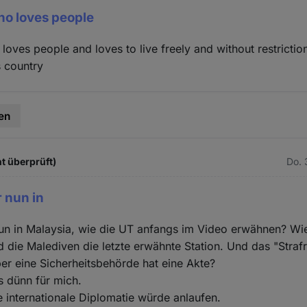
ho loves people
loves people and loves to live freely and without restrictio
s country
en
t überprüft)
Do. 
r nun in
 nun in Malaysia, wie die UT anfangs im Video erwähnen? W
 die Malediven die letzte erwähnte Station. Und das "Strafre
ber eine Sicherheitsbehörde hat eine Akte?
as dünn für mich.
e internationale Diplomatie würde anlaufen.