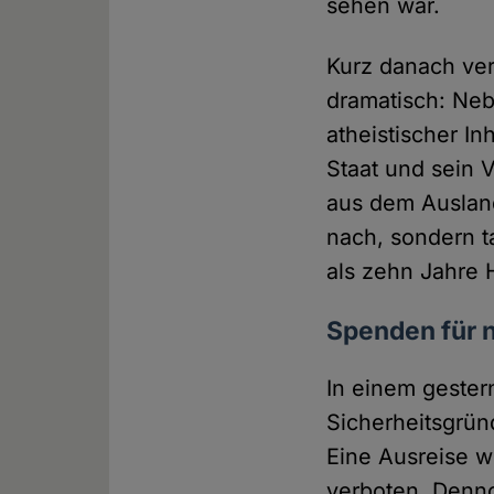
sehen war.
Kurz danach vers
dramatisch: Neb
atheistischer I
Staat und sein V
aus dem Auslan
nach, sondern t
als zehn Jahre H
Spenden für 
In einem gestern
Sicherheitsgrün
Eine Ausreise w
verboten. Denno