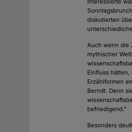
Interessierte w
Sonntagsbrunc
diskutierten üb
unterschiedlich
Auch wenn die 
mythischer Weltb
wissenschaftsba
Einfluss hätten
Erzählformen em
Berndt. Denn si
wissenschaftsbas
befriedigend."
Besonders deutl