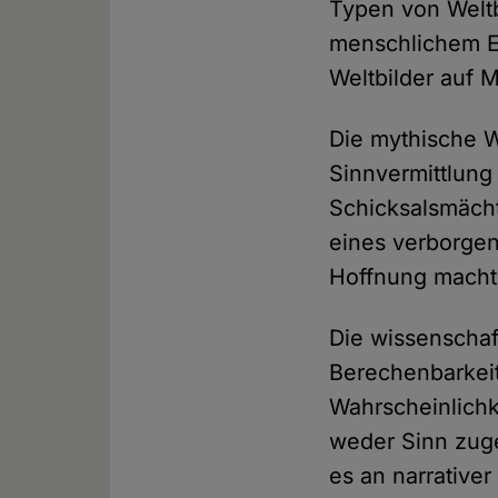
Typen von Weltb
menschlichem Ei
Weltbilder auf 
Die mythische W
Sinnvermittlung
Schicksalsmäch
eines verborgen
Hoffnung macht 
Die wissenschaf
Berechenbarkeit
Wahrscheinlichk
weder Sinn zuge
es an narrativer