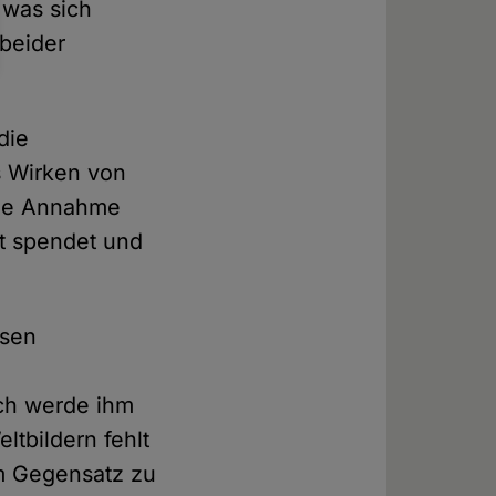
 was sich
 beider
die
as Wirken von
die Annahme
st spendet und
ssen
uch werde ihm
tbildern fehlt
 Im Gegensatz zu