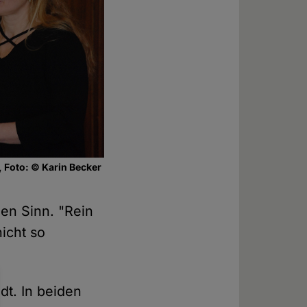
 Foto: © Karin Becker
nen Sinn. "Rein
nicht so
dt. In beiden