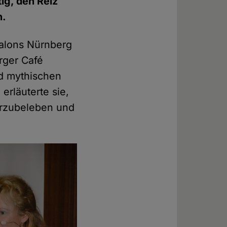
ig, den Reiz
n.
Salons Nürnberg
rger Café
d mythischen
erläuterte sie,
erzubeleben und