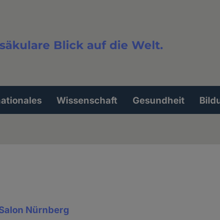
säkulare Blick auf die Welt.
extsuche
nationales
Wissenschaft
Gesundheit
Bild
 Salon Nürnberg