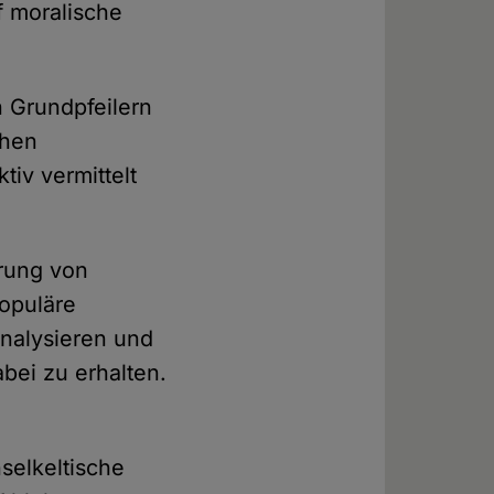
f moralische
n Grundpfeilern
chen
tiv vermittelt
erung von
populäre
nalysieren und
abei zu erhalten.
nselkeltische