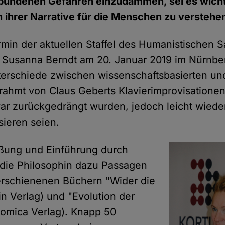
rbundenen Gefahren einzudämmen, sei es wicht
n ihrer Narrative für die Menschen zu verstehe
rmin der aktuellen Staffel des Humanistischen 
Dr. Susanna Berndt am 20. Januar 2019 im Nürnbe
erschiede zwischen wissenschaftsbasierten un
rahmt von Claus Geberts Klavierimprovisationen 
war zurückgedrängt wurden, jedoch leicht wied
sieren seien.
ßung und Einführung durch
 die Philosophin dazu Passagen
erschienenen Büchern "Wider die
in Verlag) und "Evolution der
plomica Verlag). Knapp 50