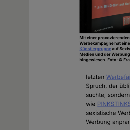
Mit einer provozierenden
Werbekampagne hat ein
Künstlergruppe
auf Sexi
Medien und der Werbung
hingewiesen. Foto: © Fra
letzten
Werbefai
Spruch, der übl
suchte, sondern
wie
PINKSTINK
sexistische Wer
Werbung anpran