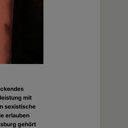
ückendes
leistung mit
n sexistische
ie erlauben
nsburg gehört