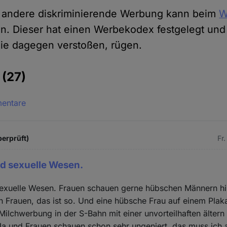
d andere diskriminierende Werbung kann beim
W
n. Dieser hat einen Werbekodex festgelegt und
ie dagegen verstoßen, rügen.
e
(27)
mentare
berprüft)
Fr
d sexuelle Wesen.
exuelle Wesen. Frauen schauen gerne hübschen Männern hi
Frauen, das ist so. Und eine hübsche Frau auf einem Plakat
Milchwerbung in der S-Bahn mit einer unvorteilhaften älter
Ja und Frauen schauen schon sehr ungeniert, das muss ich 