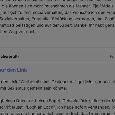
, die können sich mehr rausnehmen als Männer. Tja Mädels 
, auf geht's lernt sozialverhalten, das wünsche ich den Fr
Sozialverhalten, Emphatie, Einfühlungsvermögen, mal Zuhör
mmbad belästigen und auf der Arbeit. Danke. Ihr habt gena
iten Weg vor euch...
 überprüft)
Fr
auf den Link
f den Link "Werbefail eines Discounters" geklickt, um besse
mit Sexismus gemeint sein könnte.
t einen Donut und einen Bagel, Gebäckstücke, die in der M
chrift lautet: "Loch an Loch". Ich habe sofort verstanden, i
ung, dass die Löcher gleich sind, jedoch das Drumherum, 