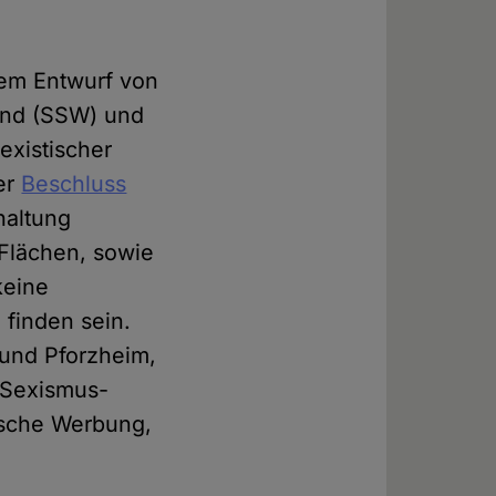
nem Entwurf von
and (SSW) und
existischer
er
Beschluss
haltung
 Flächen, sowie
keine
 finden sein.
 und Pforzheim,
i-Sexismus-
tische Werbung,