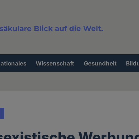
säkulare Blick auf die Welt.
extsuche
nationales
Wissenschaft
Gesundheit
Bild
sexistische Werbun