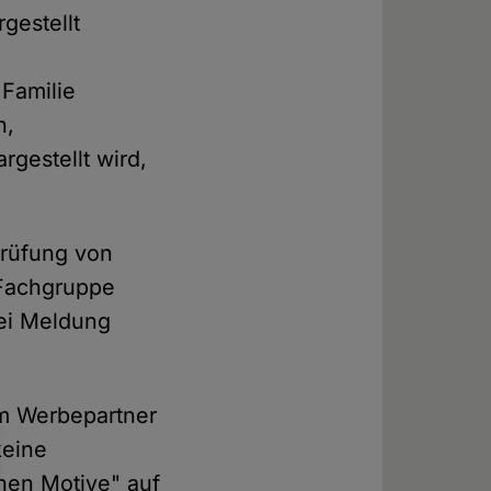
gestellt
 Familie
n,
rgestellt wird,
prüfung von
 Fachgruppe
bei Meldung
em Werbepartner
eine
hen Motive" auf