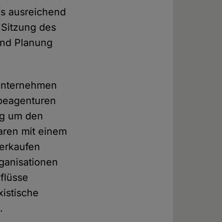
ls ausreichend
n Sitzung des
und Planung
 Unternehmen
rbeagenturen
ung um den
aren mit einem
verkaufen
rganisationen
nflüsse
xistische
.