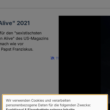
Alive" 2021
für den "sexistischsten
an Alive" des US-Magazins
 nach wie vor
 Papst Franziskus.
11
Wir verwenden Cookies und verarbeiten
Verwendung
personenbezogene Daten für die folgenden Zwecke:
Funktional & Eingebettete externe Inhalte
.