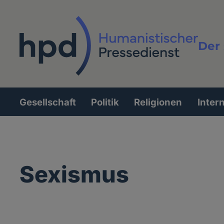
Direkt
zum
Inhalt
Der 
Vollt
Gesellschaft
Politik
Religionen
Inter
Hauptnavigation
Sexismus