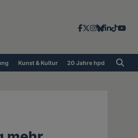
Facebook
X
Instagram
Bluesky
LinkedIn
TikTok
YouT
News-
und
Social
Suche
Su
ung
Kunst & Kultur
20 Jahre hpd
Network
g mehr