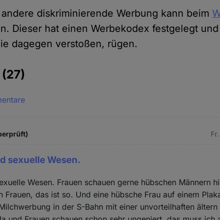
d andere diskriminierende Werbung kann beim
W
n. Dieser hat einen Werbekodex festgelegt und
ie dagegen verstoßen, rügen.
e
(27)
mentare
berprüft)
Fr
d sexuelle Wesen.
exuelle Wesen. Frauen schauen gerne hübschen Männern hi
Frauen, das ist so. Und eine hübsche Frau auf einem Plakat
Milchwerbung in der S-Bahn mit einer unvorteilhaften älter
Ja und Frauen schauen schon sehr ungeniert, das muss ich 