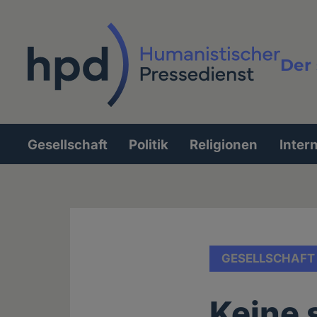
Direkt
zum
Inhalt
Der 
Vollt
Gesellschaft
Politik
Religionen
Inter
Hauptnavigation
GESELLSCHAFT
Keine 