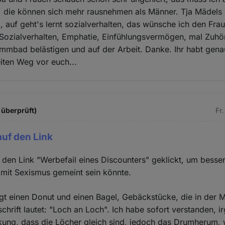
, die können sich mehr rausnehmen als Männer. Tja Mädels 
, auf geht's lernt sozialverhalten, das wünsche ich den Fr
Sozialverhalten, Emphatie, Einfühlungsvermögen, mal Zuhör
mmbad belästigen und auf der Arbeit. Danke. Ihr habt gena
iten Weg vor euch...
 überprüft)
Fr
auf den Link
f den Link "Werbefail eines Discounters" geklickt, um besse
mit Sexismus gemeint sein könnte.
t einen Donut und einen Bagel, Gebäckstücke, die in der M
chrift lautet: "Loch an Loch". Ich habe sofort verstanden, i
ung, dass die Löcher gleich sind, jedoch das Drumherum, 