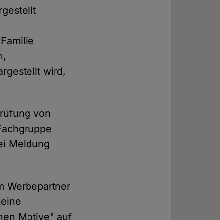
gestellt
 Familie
n,
rgestellt wird,
prüfung von
 Fachgruppe
bei Meldung
em Werbepartner
eine
hen Motive" auf