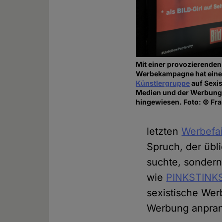
Mit einer provozierenden
Werbekampagne hat ein
Künstlergruppe
auf Sexi
Medien und der Werbung
hingewiesen. Foto: © Fra
letzten
Werbefai
Spruch, der übl
suchte, sondern
wie
PINKSTINK
sexistische Wer
Werbung anpran