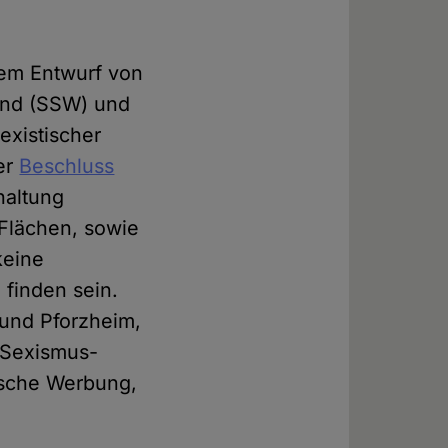
nem Entwurf von
and (SSW) und
existischer
er
Beschluss
haltung
 Flächen, sowie
keine
 finden sein.
 und Pforzheim,
i-Sexismus-
tische Werbung,