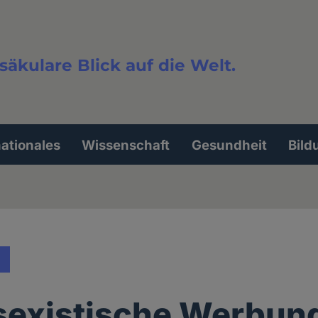
säkulare Blick auf die Welt.
extsuche
nationales
Wissenschaft
Gesundheit
Bild
sexistische Werbun