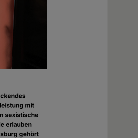
ückendes
leistung mit
n sexistische
ie erlauben
nsburg gehört