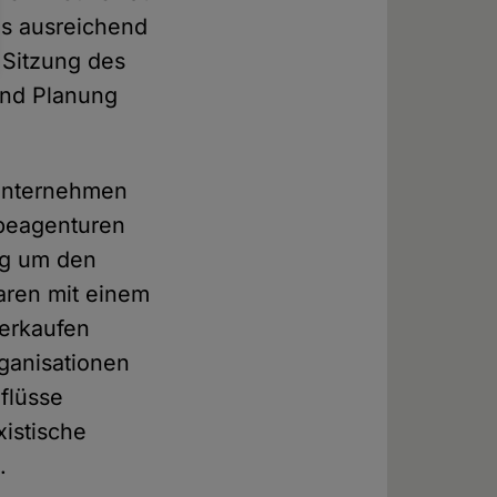
ls ausreichend
n Sitzung des
und Planung
 Unternehmen
rbeagenturen
ung um den
aren mit einem
verkaufen
rganisationen
nflüsse
xistische
.