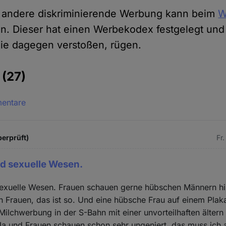
d andere diskriminierende Werbung kann beim
W
n. Dieser hat einen Werbekodex festgelegt und
ie dagegen verstoßen, rügen.
e
(27)
mentare
berprüft)
Fr
d sexuelle Wesen.
exuelle Wesen. Frauen schauen gerne hübschen Männern hi
Frauen, das ist so. Und eine hübsche Frau auf einem Plakat
Milchwerbung in der S-Bahn mit einer unvorteilhaften älter
Ja und Frauen schauen schon sehr ungeniert, das muss ich 