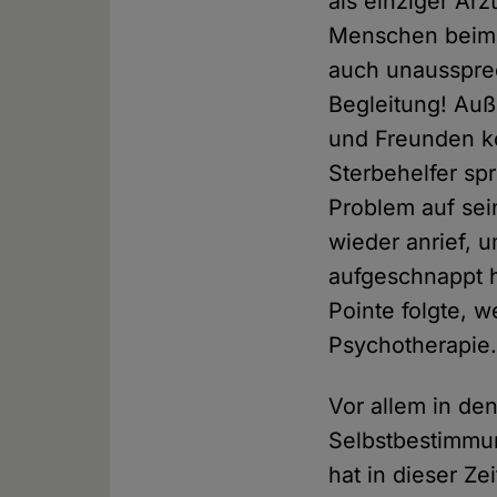
als einziger Ar
Menschen beim F
auch unaussprec
Begleitung! Auß
und Freunden ko
Sterbehelfer sp
Problem auf sei
wieder anrief, 
aufgeschnappt h
Pointe folgte, w
Psychotherapie
Vor allem in de
Selbstbestimmu
hat in dieser Z