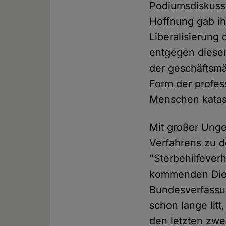
Podiumsdiskussi
Hoffnung gab ih
Liberalisierung
entgegen diese
der geschäftsmä
Form der profes
Menschen katastr
Mit großer Unge
Verfahrens zu 
"Sterbehilfeve
kommenden Dien
Bundesverfassun
schon lange lit
den letzten zwe