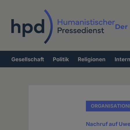
Direkt
zum
Inhalt
Der 
Vollt
Gesellschaft
Politik
Religionen
Inter
Hauptnavigation
ORGANISATION
Nachruf auf Uwe