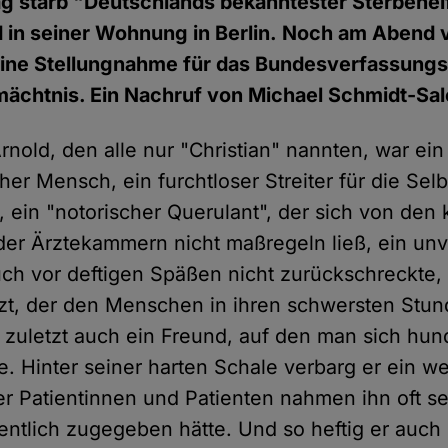
ag starb "Deutschlands bekanntester Sterbehe
d in seiner Wohnung in Berlin. Noch am Abend 
eine Stellungnahme für das Bundesverfassungsg
rmächtnis. Ein Nachruf von Michael Schmidt-Sa
nold, den alle nur "Christian" nannten, war ein
er Mensch, ein furchtloser Streiter für die Se
ein "notorischer Querulant", der sich von den 
r Ärztekammern nicht maßregeln ließ, ein unv
uch vor deftigen Späßen nicht zurückschreckte,
zt, der den Menschen in ihren schwersten Stun
t zuletzt auch ein Freund, auf den man sich hun
e. Hinter seiner harten Schale verbarg er ein w
er Patientinnen und Patienten nahmen ihn oft se
ffentlich zugegeben hätte. Und so heftig er auch