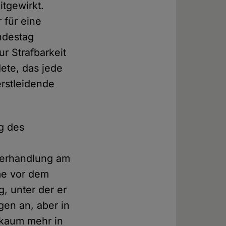
tgewirkt.
 für eine
undestag
 Strafbarkeit
ete, das jede
erstleidende
ng des
Verhandlung am
me vor dem
, unter der er
gen an, aber in
 kaum mehr in