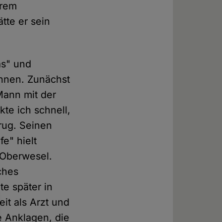
hrem
tte er sein
as" und
ennen. Zunächst
Mann mit der
te ich schnell,
trug. Seinen
e" hielt
n Oberwesel.
ches
te später in
it als Arzt und
ie Anklagen, die