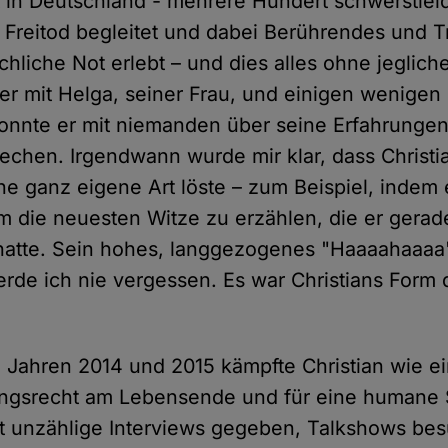
zt in Deutschland - mehrere Hundert schwerstle
reitod begleitet und dabei Berührendes und Tr
hliche Not erlebt – und dies alles ohne jeglich
er mit Helga, seiner Frau, und einigen wenige
nnte er mit niemanden über seine Erfahrungen
rechen. Irgendwann wurde mir klar, dass Christi
ne ganz eigene Art löste – zum Beispiel, indem
um die neuesten Witze zu erzählen, die er gera
atte. Sein hohes, langgezogenes "Haaaahaaaa"
erde ich nie vergessen. Es war Christians Form 
.
n Jahren 2014 und 2015 kämpfte Christian wie e
ngsrecht am Lebensende und für eine humane S
eit unzählige Interviews gegeben, Talkshows bes