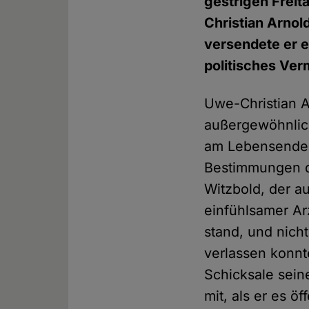
gestrigen Freit
Christian Arnol
versendete er 
politisches Ve
Uwe-Christian Ar
außergewöhnlich
am Lebensende, 
Bestimmungen de
Witzbold, der a
einfühlsamer Ar
stand, und nich
verlassen konnt
Schicksale sein
mit, als er es ö