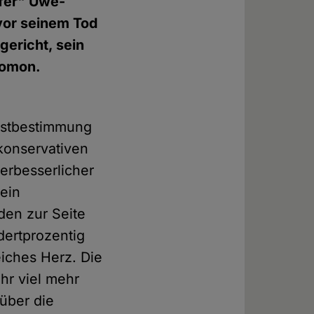
lfer" Uwe-
vor seinem Tod
ericht, sein
lomon.
lbstbestimmung
konservativen
erbesserlicher
 ein
den zur Seite
dertprozentig
eiches Herz. Die
hr viel mehr
 über die