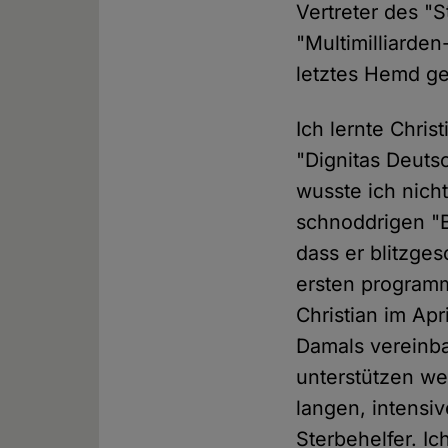
Vertreter des "
"Multimilliarde
letztes Hemd ge
Ich lernte Chris
"Dignitas Deuts
wusste ich nich
schnoddrigen "B
dass er blitzges
ersten programm
Christian im Apr
Damals vereinba
unterstützen we
langen, intensi
Sterbehelfer. Ic