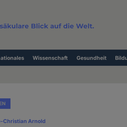
säkulare Blick auf die Welt.
extsuche
nationales
Wissenschaft
Gesundheit
Bild
EN
-Christian Arnold