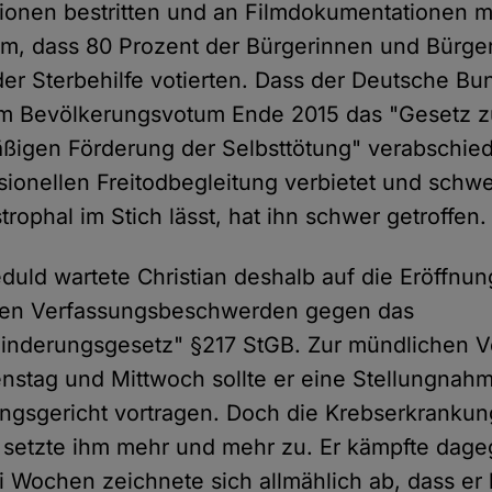
onen bestritten und an Filmdokumentationen mi
m, dass 80 Prozent der Bürgerinnen und Bürger
 der Sterbehilfe votierten. Dass der Deutsche B
m Bevölkerungsvotum Ende 2015 das "Gesetz zur
ßigen Förderung der Selbsttötung" verabschied
sionellen Freitodbegleitung verbietet und schw
ophal im Stich lässt, hat ihn schwer getroffen.
duld wartete Christian deshalb auf die Eröffnu
den Verfassungsbeschwerden gegen das
rhinderungsgesetz" §217 StGB. Zur mündlichen 
stag und Mittwoch sollte er eine Stellungnah
gsgericht vortragen. Doch die Krebserkrankung
t, setzte ihm mehr und mehr zu. Er kämpfte dage
i Wochen zeichnete sich allmählich ab, dass er