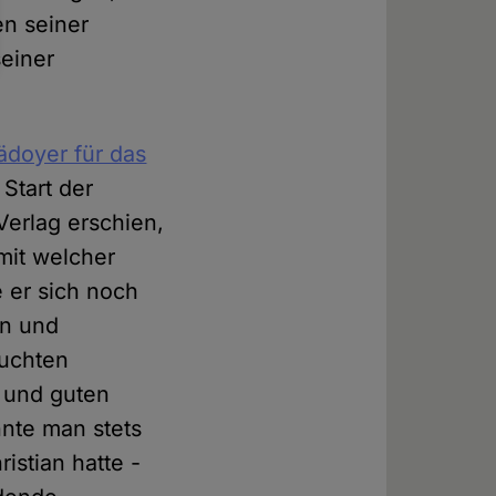
en seiner
seiner
lädoyer für das
Start der
Verlag erschien,
 mit welcher
e er sich noch
en und
euchten
n und guten
nnte man stets
istian hatte -