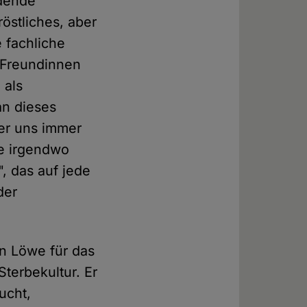
idende
östliches, aber
e fachliche
n Freundinnen
 als
an dieses
 er uns immer
de irgendwo
, das auf jede
der
in Löwe für das
terbekultur. Er
ucht,