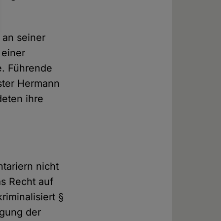
 an seiner
 einer
e. Führende
ster Hermann
eten ihre
tariern nicht
as Recht auf
riminalisiert §
agung der