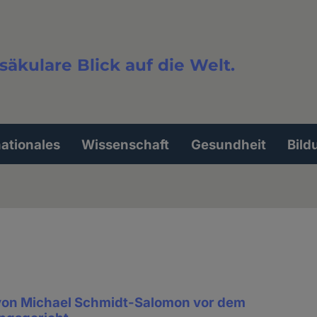
säkulare Blick auf die Welt.
extsuche
nationales
Wissenschaft
Gesundheit
Bild
von Michael Schmidt-Salomon vor dem