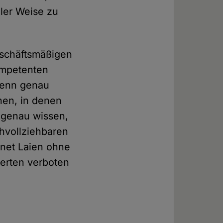
ller Weise zu
eschäftsmäßigen
kompetenten
Denn genau
nen, in denen
 genau wissen,
chvollziehbaren
hnet Laien ohne
erten verboten