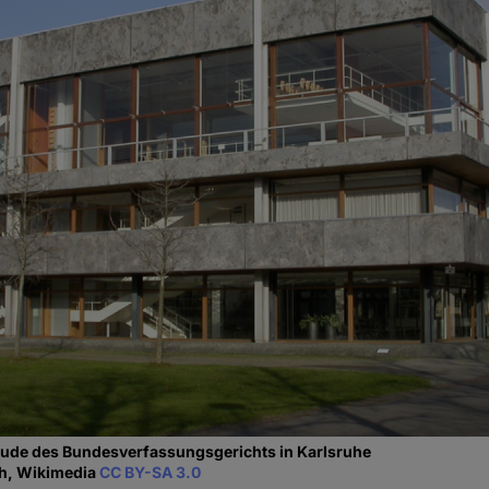
ude des Bundesverfassungsgerichts in Karlsruhe
ch, Wikimedia
CC BY-SA 3.0