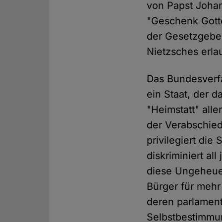
von Papst Johan
"Geschenk Gotte
der Gesetzgeber
Nietzsches erla
Das Bundesverfa
ein Staat, der d
"Heimstatt" all
der Verabschied
privilegiert die
diskriminiert al
diese Ungeheue
Bürger für meh
deren parlament
Selbstbestimmun