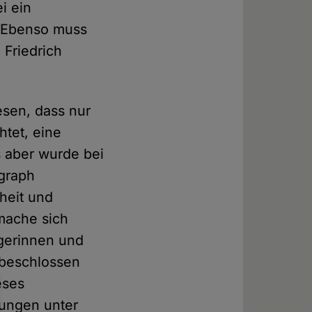
i ein
. Ebenso muss
Friedrich
esen, dass nur
htet, eine
s aber wurde bei
agraph
rheit und
 mache sich
gerinnen und
 beschlossen
eses
tungen unter