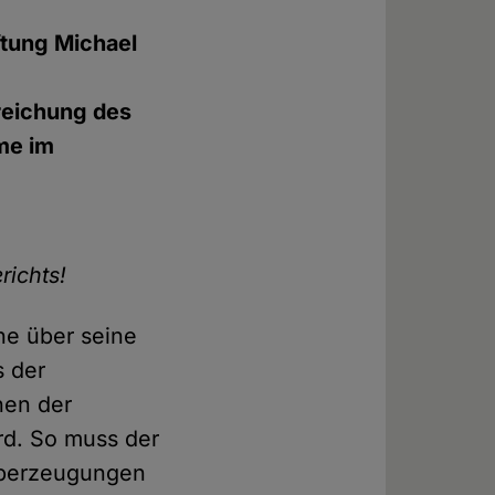
ftung Michael
reichung des
me im
richts!
ne über seine
s der
nen der
rd. So muss der
 Überzeugungen