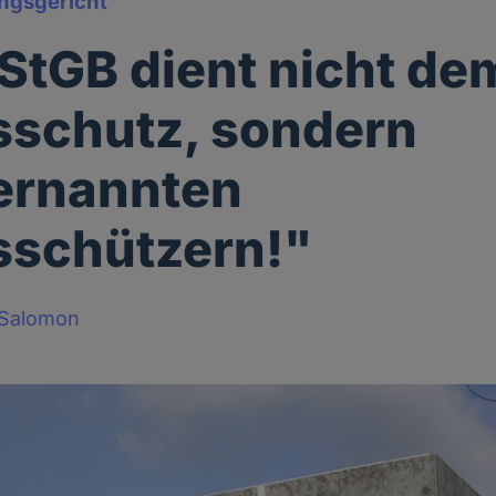
ngsgericht
 StGB dient nicht de
schutz, sondern
ernannten
sschützern!"
-Salomon