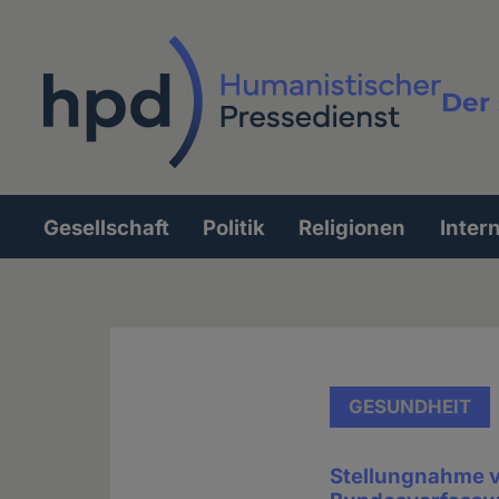
Direkt
zum
Inhalt
Der 
Vollt
Gesellschaft
Politik
Religionen
Inter
Hauptnavigation
GESUNDHEIT
Stellungnahme 