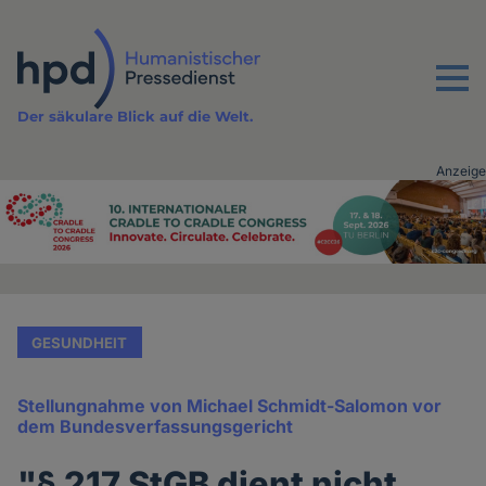
Direkt
zum
Inhalt
Menu
Der säkulare Blick auf die Welt.
Anzeige
Advertising
vor
Inhalt
GESUNDHEIT
Stellungnahme von Michael Schmidt-Salomon vor
dem Bundesverfassungsgericht
"§ 217 StGB dient nicht