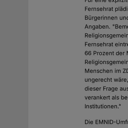
Für eine expliz
Fernsehrat pläd
Bürgerinnen und
Angaben. "Bemer
Religionsgemein
Fernsehrat eintr
66 Prozent der 
Religionsgemeins
Menschen im ZDF
ungerecht wäre,
dieser Frage au
verankert als be
Institutionen."
Die EMNID-Umfr