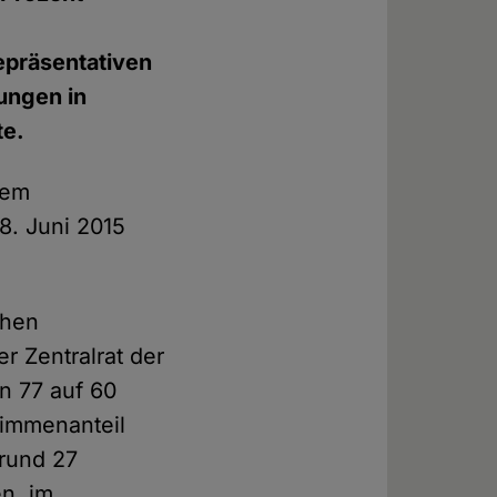
repräsentativen
ungen in
te.
rem
8. Juni 2015
chen
r Zentralrat der
n 77 auf 60
timmenanteil
 rund 27
en, im