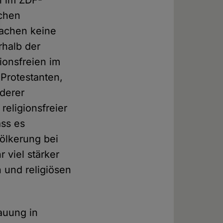
n im ZDF-
schen
machen keine
rhalb der
ionsfreien im
 Protestanten,
nderer
religionsfreier
ass es
völkerung bei
 viel stärker
n und religiösen
auung in