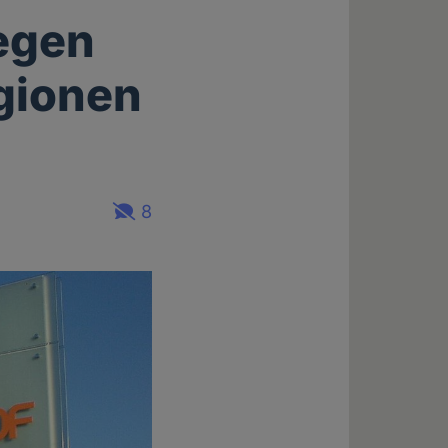
egen
igionen
8