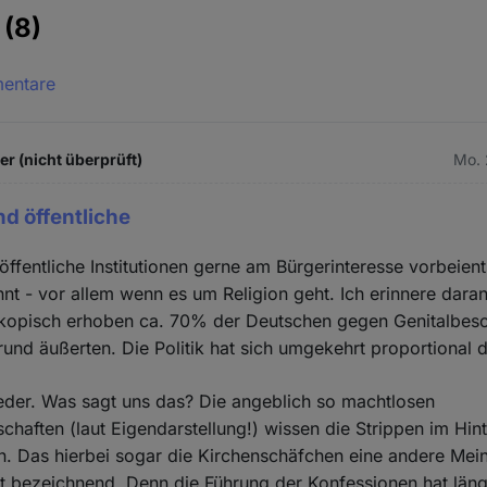
e
(8)
mentare
 (nicht überprüft)
Mo. 
nd öffentliche
öffentliche Institutionen gerne am Bürgerinteresse vorbeient
nnt - vor allem wenn es um Religion geht. Ich erinnere dara
kopisch erhoben ca. 70% der Deutschen gegen Genitalbes
und äußerten. Die Politik hat sich umgekehrt proportional 
ieder. Was sagt uns das? Die angeblich so machtlosen
chaften (laut Eigendarstellung!) wissen die Strippen im Hin
en. Das hierbei sogar die Kirchenschäfchen eine andere Mein
st bezeichnend. Denn die Führung der Konfessionen hat län