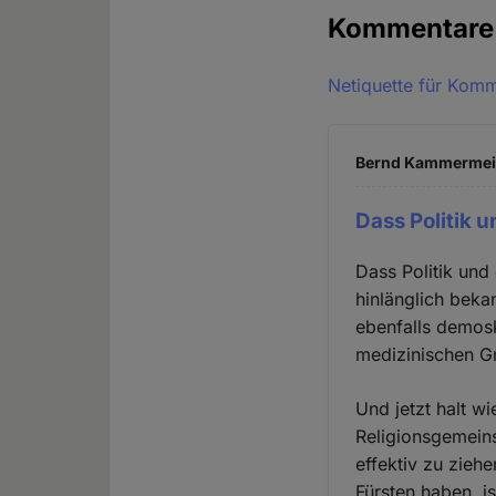
Kommentar
Netiquette für Kom
Bernd Kammermeier
Dass Politik u
Dass Politik und 
hinlänglich beka
ebenfalls demos
medizinischen Gr
Und jetzt halt w
Religionsgemeins
effektiv zu zieh
Fürsten haben, i