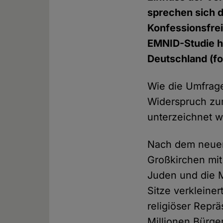
sprechen sich d
Konfessionsfrei
EMNID-Studie h
Deutschland (fow
Wie die Umfrage
Widerspruch zum
unterzeichnet w
Nach dem neuen 
Großkirchen mit
Juden und die M
Sitze verkleine
religiöser Repr
Millionen Bürge