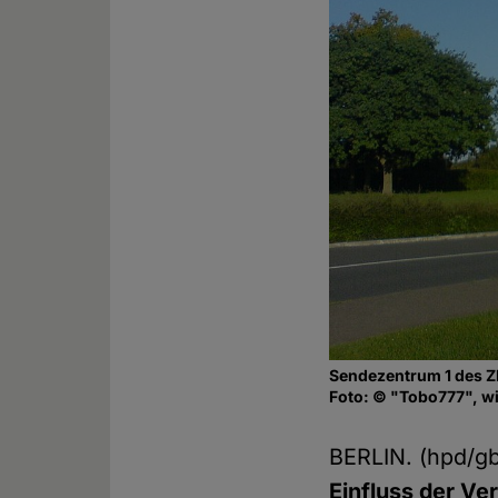
Sendezentrum 1 des Z
Foto: © "Tobo777", w
BERLIN. (hpd/g
Einfluss der Ve