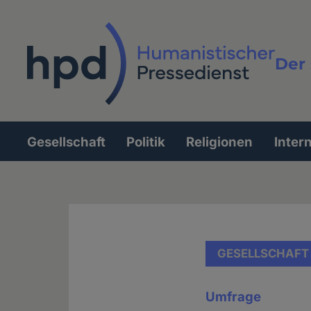
Direkt
zum
Inhalt
Der 
Vollt
Gesellschaft
Politik
Religionen
Inter
Hauptnavigation
GESELLSCHAFT
Umfrage