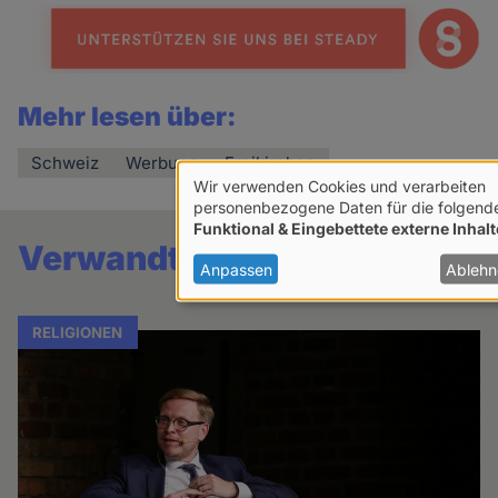
Mehr lesen über:
Schweiz
Werbung
Freikirchen
Wir verwenden Cookies und verarbeiten
Verwendung
personenbezogene Daten für die folgend
Funktional & Eingebettete externe Inhalt
von
Verwandte Artikel
personenbezogenen
Anpassen
Ablehn
Daten
und
RELIGIONEN
Cookies