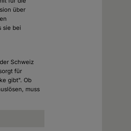
it für die
ssion über
len
 sie bei
 der Schweiz
sorgt für
ke gibt". Ob
auslösen, muss