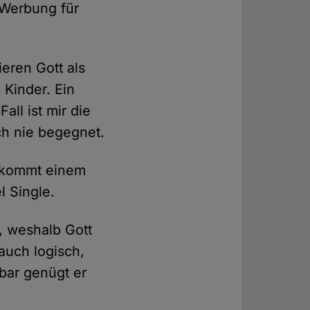
d Werbung für
eren Gott als
 Kinder. Ein
all ist mir die
ch nie begegnet.
, kommt einem
l Single.
, weshalb Gott
auch logisch,
nbar genügt er