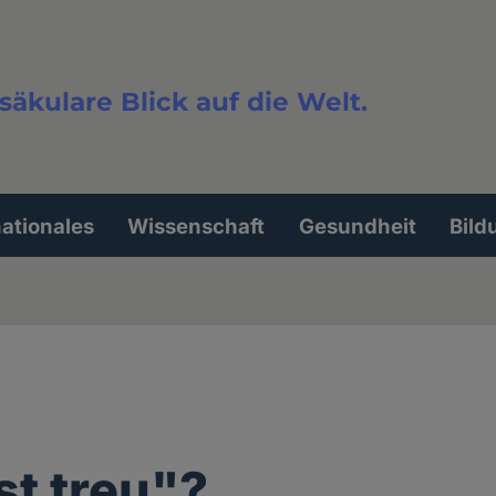
säkulare Blick auf die Welt.
extsuche
nationales
Wissenschaft
Gesundheit
Bild
st treu"?