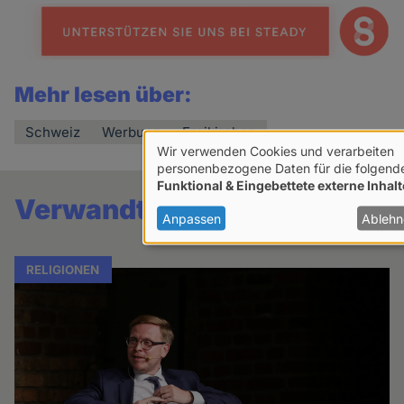
Mehr lesen über:
Schweiz
Werbung
Freikirchen
Wir verwenden Cookies und verarbeiten
Verwendung
personenbezogene Daten für die folgend
Funktional & Eingebettete externe Inhalt
von
Verwandte Artikel
personenbezogenen
Anpassen
Ablehn
Daten
und
RELIGIONEN
Cookies