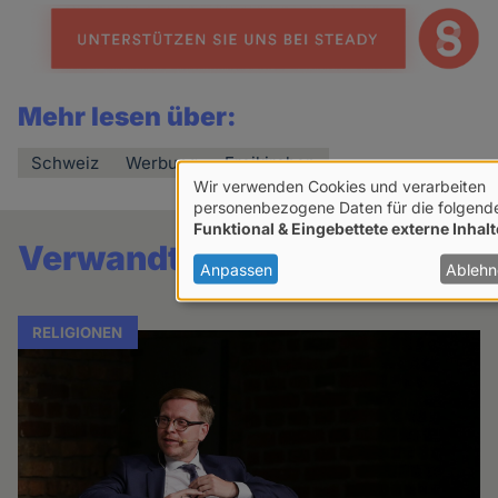
Mehr lesen über:
Schweiz
Werbung
Freikirchen
Wir verwenden Cookies und verarbeiten
Verwendung
personenbezogene Daten für die folgend
Funktional & Eingebettete externe Inhalt
von
Verwandte Artikel
personenbezogenen
Anpassen
Ablehn
Daten
und
RELIGIONEN
Cookies