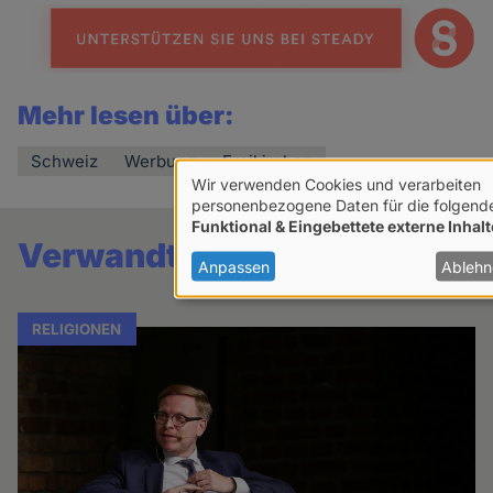
Mehr lesen über:
Schweiz
Werbung
Freikirchen
Wir verwenden Cookies und verarbeiten
Verwendung
personenbezogene Daten für die folgend
Funktional & Eingebettete externe Inhalt
von
Verwandte Artikel
personenbezogenen
Anpassen
Ablehn
Daten
und
RELIGIONEN
Cookies