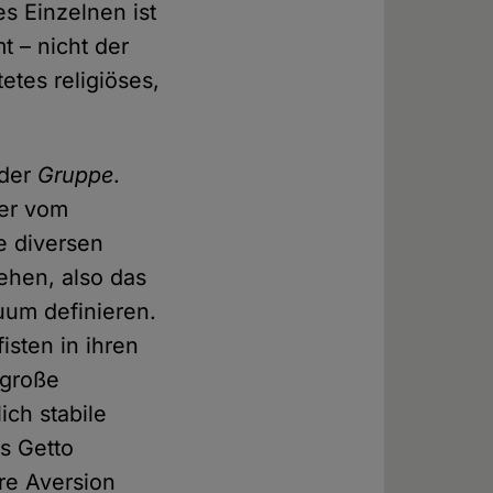
s Einzelnen ist
 – nicht der
etes religiöses,
 der
Gruppe
.
mer vom
ie diversen
ehen, also das
duum definieren.
isten in ihren
 große
ich stabile
s Getto
hre Aversion