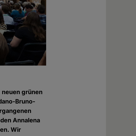
m neuen grünen
dano-Bruno-
vergangenen
enden Annalena
en. Wir