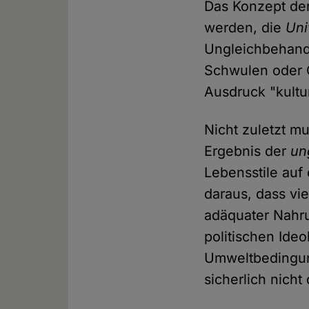
Das Konzept der
werden, die
Uni
Ungleichbehand
Schwulen oder 
Ausdruck "kultur
Nicht zuletzt m
Ergebnis der
un
Lebensstile auf
daraus, dass vi
adäquater Nahru
politischen Ide
Umweltbedingun
sicherlich nich