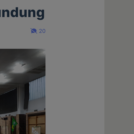
undung
20