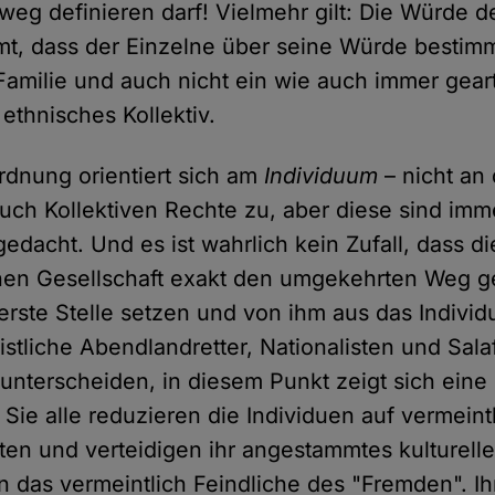
weg definieren darf! Vielmehr gilt: Die Würde de
t, dass der Einzelne über seine Würde bestimmt
 Familie und auch nicht ein wie auch immer geart
 ethnisches Kollektiv.
dnung orientiert sich am
Individuum
– nicht an
auch Kollektiven Rechte zu, aber diese sind im
edacht. Und es ist wahrlich kein Zufall, dass d
nen Gesellschaft exakt den umgekehrten Weg g
 erste Stelle setzen und von ihm aus das Indivi
istliche Abendlandretter, Nationalisten und Salaf
unterscheiden, in diesem Punkt zeigt sich eine
ie alle reduzieren die Individuen auf vermeintl
ten und verteidigen ihr angestammtes kulturelle
en das vermeintlich Feindliche des "Fremden". I