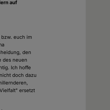
dern auf
n bzw. euch im
ma
scheidung, den
te des neuen
tig. Ich hoffe
 nicht doch dazu
illernderen,
elfalt" ersetzt