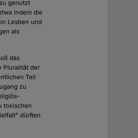
azu genutzt
etwa indem die
von Lesben und
gen als
loß das
e Pluralität der
ntlichen Teil
Zugang zu
ligiös-
u toxischen
lfalt" dürften