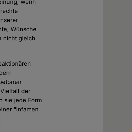
heinung, wenn
srechte
unserer
ente, Wünsche
 nicht gleich
eaktionären
ndern
 betonen
ielfalt der
b sie jede Form
einer "infamen