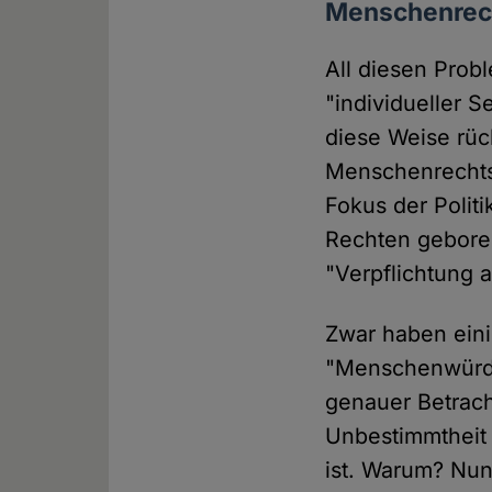
Menschenrecht
All diesen Prob
"individueller S
diese Weise rü
Menschenrechts
Fokus der Polit
Rechten gebore
"Verpflichtung al
Zwar haben eini
"Menschenwürde"
genauer Betrach
Unbestimmtheit 
ist. Warum? Nun