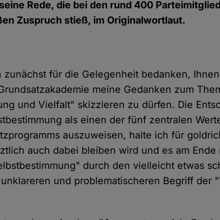
eine Rede, die bei den rund 400 Parteimitglie
en Zuspruch stieß, im Originalwortlaut.
 zunächst für die Gelegenheit bedanken, Ihne
 Grundsatzakademie meine Gedanken zum The
ng und Vielfalt" skizzieren zu dürfen. Die Ent
bstbestimmung als einen der fünf zentralen Wer
zprogramms auszuweisen, halte ich für goldrich
etztlich auch dabei bleiben wird und es am Ende
lbstbestimmung" durch den vielleicht etwas sch
unklareren und problematischeren Begriff der "Vi