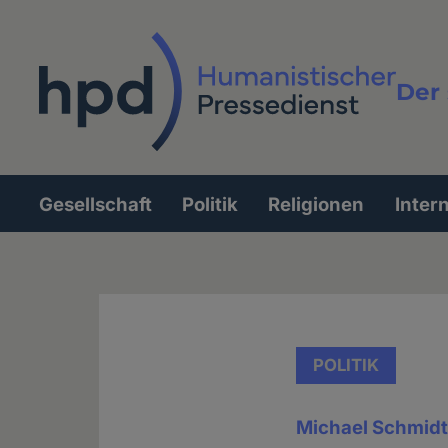
Direkt
zum
Inhalt
Der 
Vollt
Gesellschaft
Politik
Religionen
Inter
Hauptnavigation
POLITIK
Michael Schmidt