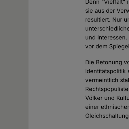
Denn "Vielfalt"
sie aus der Ver
resultiert. Nur 
unterschiedlich
und Interessen.
vor dem Spiegel
Die Betonung vo
Identitätspoliti
vermeintlich st
Rechtspopuliste
Völker und Kult
einer ethnische
Gleichschaltung