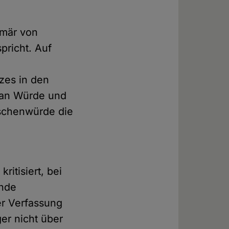
imär von
spricht. Auf
zes in den
h an Würde und
schenwürde die
r
itisiert, bei
ende
er Verfassung
er nicht über