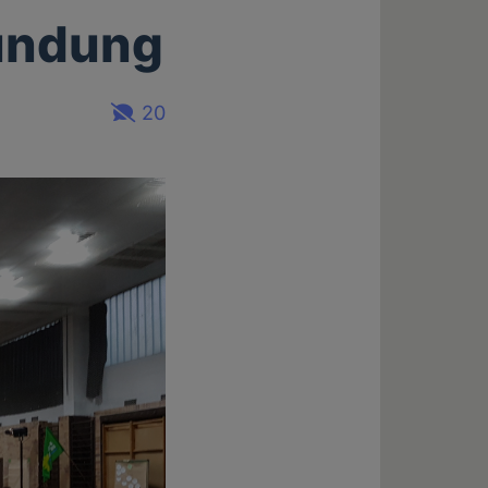
undung
20