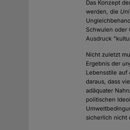
Das Konzept der
werden, die
Uni
Ungleichbehand
Schwulen oder 
Ausdruck "kultur
Nicht zuletzt m
Ergebnis der
un
Lebensstile auf
daraus, dass vi
adäquater Nahru
politischen Ide
Umweltbedingun
sicherlich nich