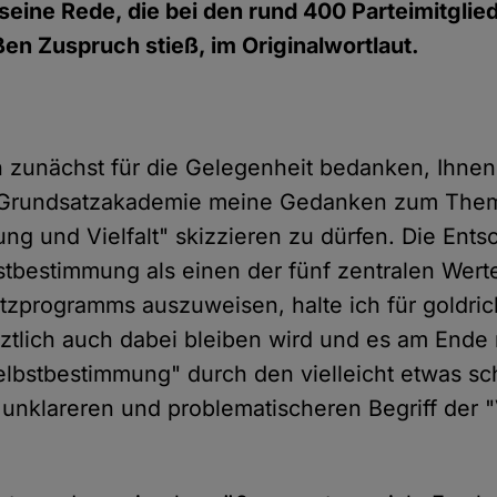
eine Rede, die bei den rund 400 Parteimitglie
en Zuspruch stieß, im Originalwortlaut.
 zunächst für die Gelegenheit bedanken, Ihne
 Grundsatzakademie meine Gedanken zum The
ng und Vielfalt" skizzieren zu dürfen. Die Ent
bstbestimmung als einen der fünf zentralen Wer
zprogramms auszuweisen, halte ich für goldrich
etztlich auch dabei bleiben wird und es am Ende
lbstbestimmung" durch den vielleicht etwas sch
unklareren und problematischeren Begriff der "Vi