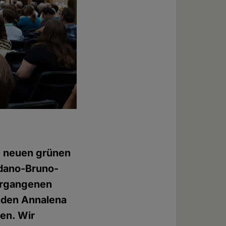
m neuen grünen
dano-Bruno-
vergangenen
enden Annalena
en. Wir