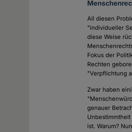
Menschenrecht
All diesen Prob
"individueller S
diese Weise rü
Menschenrechts
Fokus der Polit
Rechten gebore
"Verpflichtung al
Zwar haben eini
"Menschenwürde"
genauer Betrach
Unbestimmtheit 
ist. Warum? Nun