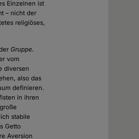
s Einzelnen ist
 – nicht der
etes religiöses,
 der
Gruppe
.
mer vom
ie diversen
ehen, also das
duum definieren.
isten in ihren
 große
ich stabile
s Getto
hre Aversion