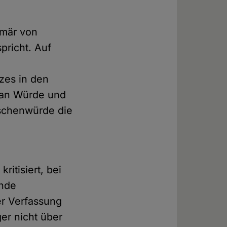
imär von
spricht. Auf
zes in den
h an Würde und
schenwürde die
r
itisiert, bei
ende
er Verfassung
er nicht über