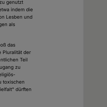
azu genutzt
etwa indem die
von Lesben und
gen als
loß das
e Pluralität der
ntlichen Teil
Zugang zu
ligiös-
u toxischen
lfalt" dürften