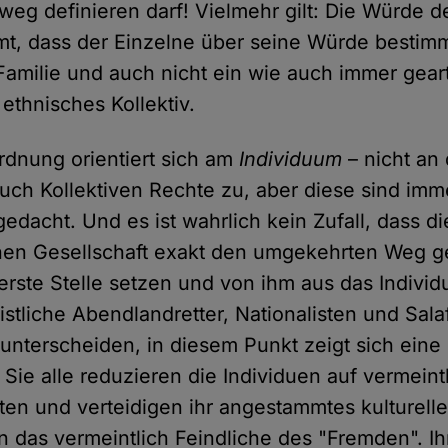
weg definieren darf! Vielmehr gilt: Die Würde de
t, dass der Einzelne über seine Würde bestimmt
 Familie und auch nicht ein wie auch immer geart
 ethnisches Kollektiv.
dnung orientiert sich am
Individuum
– nicht an
auch Kollektiven Rechte zu, aber diese sind im
edacht. Und es ist wahrlich kein Zufall, dass d
nen Gesellschaft exakt den umgekehrten Weg g
 erste Stelle setzen und von ihm aus das Indivi
istliche Abendlandretter, Nationalisten und Salaf
unterscheiden, in diesem Punkt zeigt sich eine
ie alle reduzieren die Individuen auf vermeintl
ten und verteidigen ihr angestammtes kulturelle
en das vermeintlich Feindliche des "Fremden". I