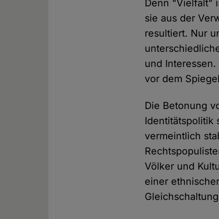
Denn "Vielfalt"
sie aus der Ver
resultiert. Nur 
unterschiedlich
und Interessen.
vor dem Spiegel
Die Betonung vo
Identitätspoliti
vermeintlich st
Rechtspopuliste
Völker und Kult
einer ethnische
Gleichschaltung