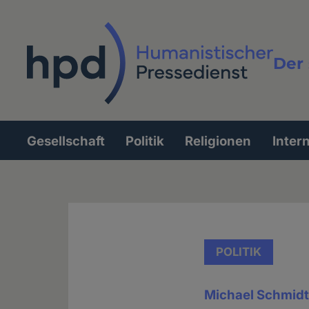
Direkt
zum
Inhalt
Der 
Vollt
Gesellschaft
Politik
Religionen
Inter
Hauptnavigation
POLITIK
Michael Schmidt