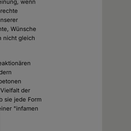
heinung, wenn
srechte
unserer
ente, Wünsche
 nicht gleich
eaktionären
ndern
 betonen
ielfalt der
b sie jede Form
einer "infamen