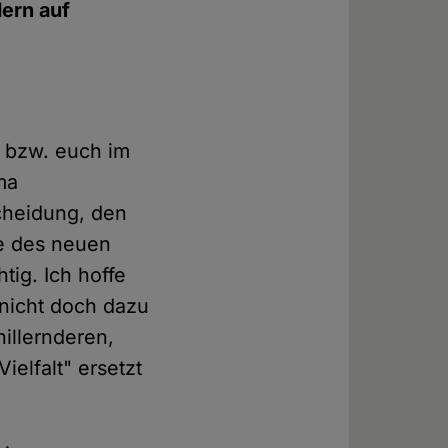
dern auf
n bzw. euch im
ma
scheidung, den
te des neuen
tig. Ich hoffe
 nicht doch dazu
illernderen,
elfalt" ersetzt