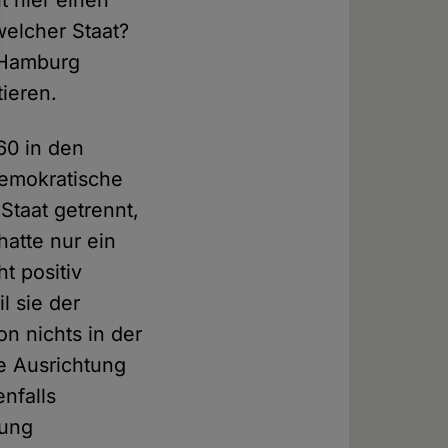
t hier einen
welcher Staat?
 Hamburg
ieren.
60 in den
demokratische
Staat getrennt,
hatte nur ein
t positiv
l sie der
on nichts in der
xe Ausrichtung
nfalls
zung