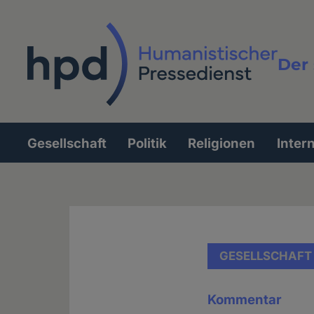
Direkt
zum
Inhalt
Der 
Vollt
Gesellschaft
Politik
Religionen
Inter
Hauptnavigation
GESELLSCHAFT
Kommentar