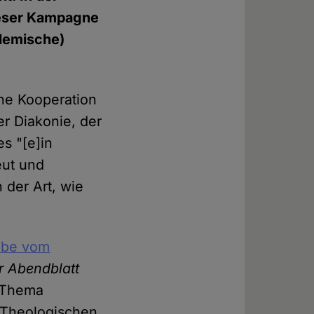
ieser Kampagne
olemische)
ine Kooperation
er Diakonie, der
s "[e]in
eut und
 der Art, wie
abe vom
 Abendblatt
m Thema
h-Theologischen