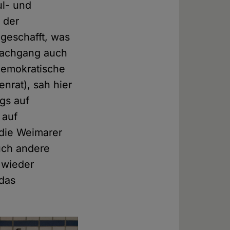
ul- und
 der
bgeschafft, was
Nachgang auch
 demokratische
nrat), sah hier
gs auf
 auf
 die Weimarer
uch andere
 wieder
 das