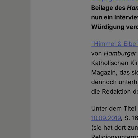
Beilage des
Ham
nun ein Intervi
Würdigung verd
"Himmel & Elbe
von
Hamburger 
Katholischen Ki
Magazin, das si
dennoch unterhal
die Redaktion d
Unter dem Titel
10.09.2019
, S. 
(sie hat dort z
Religionsunterr