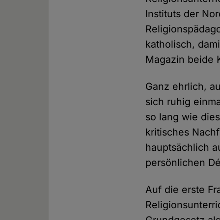
Instituts der No
Religionspädago
katholisch, dami
Magazin beide 
Ganz ehrlich, au
sich ruhig einma
so lang wie dies
kritisches Nachf
hauptsächlich au
persönlichen Dé
Auf die erste Fr
Religionsunterri