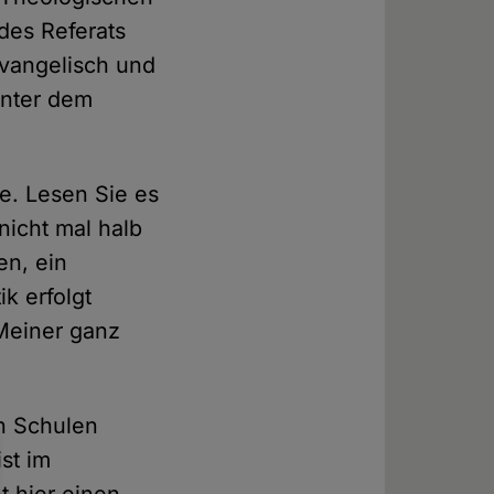
 des Referats
Evangelisch und
hinter dem
he. Lesen Sie es
 nicht mal halb
en, ein
ik erfolgt
 Meiner ganz
en Schulen
ist im