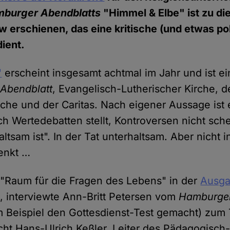
burger Abendblatts
"Himmel & Elbe" ist zu d
ew erschienen, das eine kritische (und etwas p
ient.
"
erscheint insgesamt achtmal im Jahr und ist e
Abendblatt
, Evangelisch-Lutherischer Kirche, d
rche und der Caritas. Nach eigener Aussage ist e
ch Wertedebatten stellt, Kontroversen nicht sch
tsam ist". In der Tat unterhaltsam. Aber nicht in
enkt …
 "Raum für die Fragen des Lebens" in der
Ausg
16, interviewte Ann-Britt Petersen vom
Hamburger
um Beispiel den Gottesdienst-Test gemacht) zu
icht Hans-Ulrich Keßler, Leiter des Pädagogisc