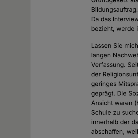
Grundgesetz als 
Bildungsauftrag.
Da das Intervie
bezieht, werde
Lassen Sie mich
langen Nachweh
Verfassung. Sei
der Religionsunt
geringes Mitspra
geprägt. Die So
Ansicht waren (h
Schule zu suche
innerhalb der d
abschaffen, wei