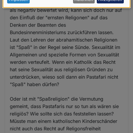
personenbezogenen
als "Spaßreligionen"? Der Umstand, dass "Spaß"
Daten
als negartiv bewertet wird, kann sich doch nur auf
und
den Einfluß der "ernsten Religonen" auf das
Denken der Beamten des
Cookies
Bundesinnenministeriums zurückführen lassen.
Laut den Lehren der abrahamitischen Religionen
ist "Spaß" in der Regel seine Sünde. Sexualität im
Allgemeinen und spezielle Formen von Sexualität
werden verteufelt. Wenn ein Katholik das Recht
hat seine Sexualität aus religiösen Gründen zu
unterdrücken, wieso soll dann ein Pastafari nicht
"Spaß" haben dürfen?
Oder ist mit "Spaßreligion" die Vermutung
gemeint, dass Pastafaris nur so tun als wären sie
religiös? Wie sollte sich das feststellen lassen?
Müsste man einem katholischen Kinderschänder
nicht auch das Recht auf Religonsfreiheit