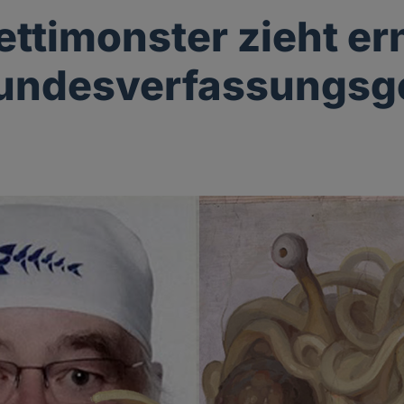
ttimonster zieht er
undesverfassungsge
g