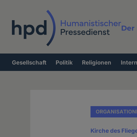
Direkt
zum
Inhalt
Der 
Vollt
Gesellschaft
Politik
Religionen
Inter
Hauptnavigation
ORGANISATION
Kirche des Flie