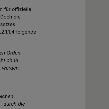
 für offizielle
Doch die
esetzes
.2.1.1.4 folgende
hen Orden,
icht ohne
t werden,
olchen
. durch die