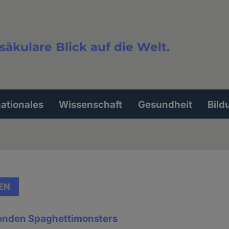
säkulare Blick auf die Welt.
extsuche
nationales
Wissenschaft
Gesundheit
Bild
EN
genden Spaghettimonsters