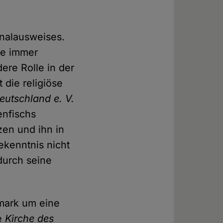
onalausweises.
ne immer
re Rolle in der
 die religiöse
eutschland e. V.
enfischs
zen und ihn in
ekenntnis nicht
durch seine
mark um eine
ie
Kirche des