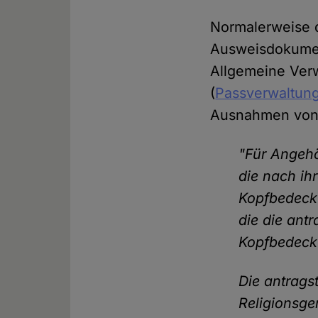
Normalerweise dü
Ausweisdokumen
Allgemeine Verw
(
Passverwaltung
Ausnahmen von 
"Für Angehö
die nach ihr
Kopfbedecku
die die ant
Kopfbedeck
Die antrags
Religionsge