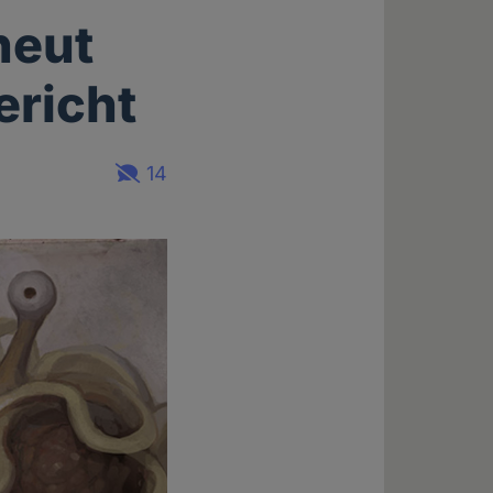
neut
richt
14