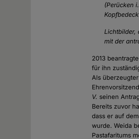
(Perücken i.
Kopfbedeck
Lichtbilder,
mit der ant
2013 beantragte
für ihn zuständ
Als überzeugter
Ehrenvorsitzen
V.
seinen Antrag
Bereits zuvor h
dass er auf dem
wurde. Weida be
Pastafaritums m