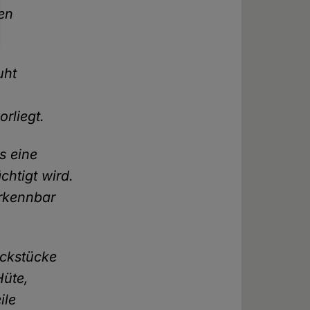
en
uht
rliegt.
s eine
chtigt wird.
erkennbar
ckstücke
Hüte,
ile