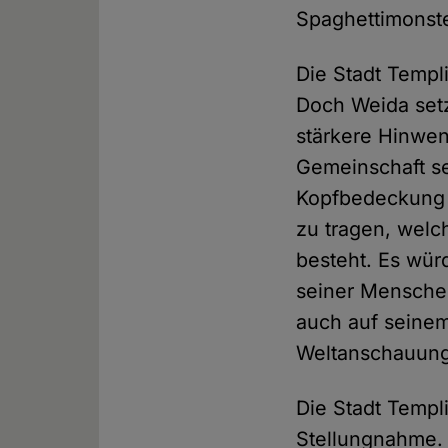
Spaghettimonste
Die Stadt Templ
Doch Weida setz
stärkere Hinwen
Gemeinschaft sei
Kopfbedeckung
zu tragen, welc
besteht. Es wür
seiner Menschen
auch auf seine
Weltanschauung 
Die Stadt Temp
Stellungnahme. 