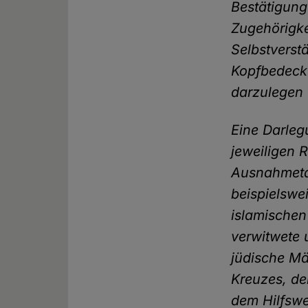
Bestätigung
Zugehörigke
Selbstverst
Kopfbedecku
darzulegen 
Eine Darlegu
jeweiligen 
Ausnahmetat
beispielswe
islamischen
verwitwete 
jüdische Mä
Kreuzes, de
dem Hilfswe