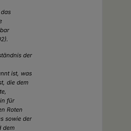
t das
e
hbar
2).
ständnis der
nt ist, was
st, die dem
te,
in für
en Roten
es sowie der
nd dem