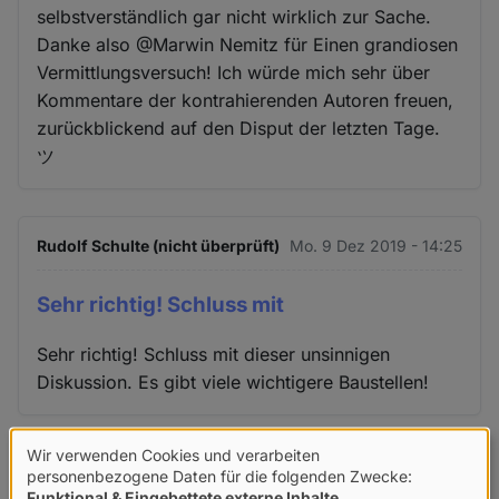
selbstverständlich gar nicht wirklich zur Sache.
Danke also @Marwin Nemitz für Einen grandiosen
Vermittlungsversuch! Ich würde mich sehr über
Kommentare der kontrahierenden Autoren freuen,
zurückblickend auf den Disput der letzten Tage.
ツ
Rudolf Schulte (nicht überprüft)
Mo. 9 Dez 2019 - 14:25
Sehr richtig! Schluss mit
Sehr richtig! Schluss mit dieser unsinnigen
Diskussion. Es gibt viele wichtigere Baustellen!
Wir verwenden Cookies und verarbeiten
Verwendung
Christian M. (nicht überprüft)
Mo. 9 Dez 2019 - 14:29
personenbezogene Daten für die folgenden Zwecke:
Funktional & Eingebettete externe Inhalte
.