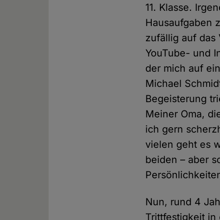
11. Klasse. Irge
Hausaufgaben z
zufällig auf das
YouTube- und I
der mich auf ei
Michael Schmidt
Begeisterung tr
Meiner Oma, die
ich gern scherzh
vielen geht es 
beiden – aber so
Persönlichkeite
Nun, rund 4 Jah
Trittfestigkeit 