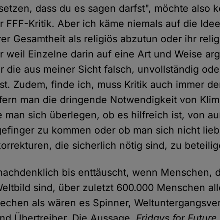
setzen, dass du es sagen darfst", möchte also k
r FFF-Kritik. Aber ich käme niemals auf die Idee
er Gesamtheit als religiös abzutun oder ihr reli
r weil Einzelne darin auf eine Art und Weise ar
er die aus meiner Sicht falsch, unvollständig ode
st. Zudem, finde ich, muss Kritik auch immer d
fern man die dringende Notwendigkeit von Kli
e man sich überlegen, ob es hilfreich ist, von 
finger zu kommen oder ob man sich nicht lieb
rrekturen, die sicherlich nötig sind, zu beteilig
nachdenklich bis enttäuscht, wenn Menschen, d
eltbild sind, über zuletzt 600.000 Menschen all
echen als wären es Spinner, Weltuntergangsve
nd Übertreiber. Die Aussage,
Fridays for Future