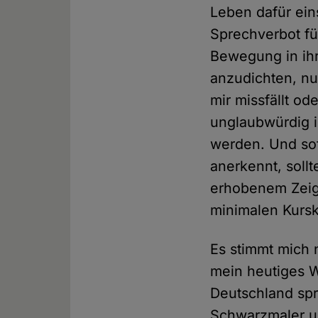
Leben dafür ein
Sprechverbot fü
Bewegung in ihr
anzudichten, nu
mir missfällt od
unglaubwürdig i
werden. Und so
anerkennt, sollt
erhobenem Zeige
minimalen Kursko
Es stimmt mich 
mein heutiges W
Deutschland spr
Schwarzmaler u