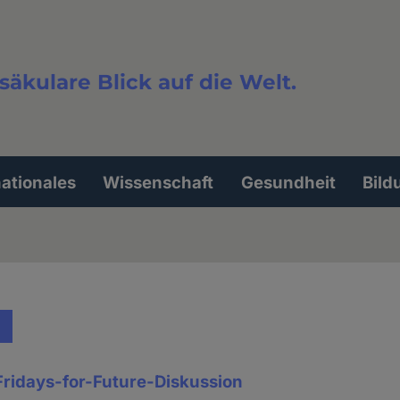
säkulare Blick auf die Welt.
extsuche
nationales
Wissenschaft
Gesundheit
Bild
ridays-for-Future-Diskussion