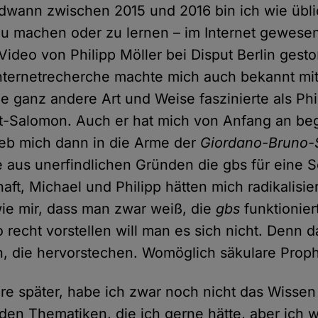
ndwann zwischen 2015 und 2016 bin ich wie üblic
u machen oder zu lernen – im Internet gewesen
 Video von Philipp Möller bei Disput Berlin gest
nternetrecherche machte mich auch bekannt mi
ne ganz andere Art und Weise faszinierte als Phi
-Salomon. Auch er hat mich von Anfang an bege
ieb mich dann in die Arme der
Giordano-Bruno-
 aus unerfindlichen Gründen die gbs für eine S
aft, Michael und Philipp hätten mich radikalisier
wie mir, dass man zwar weiß, die
gbs
funktionier
 recht vorstellen will man es sich nicht. Denn 
n, die hervorstechen. Womöglich säkulare Prop
re später, habe ich zwar noch nicht das Wissen
in den Thematiken, die ich gerne hätte, aber ich w