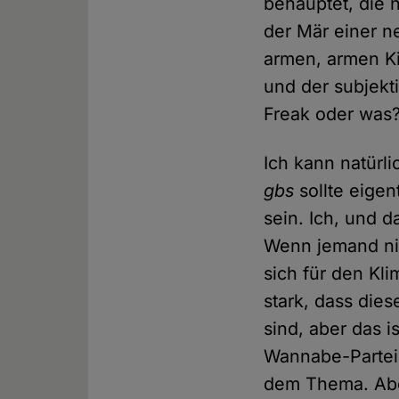
behauptet, die 
der Mär einer n
armen, armen K
und der subjekt
Freak oder was
Ich kann natürl
gbs
sollte eigent
sein. Ich, und d
Wenn jemand nic
sich für den Kl
stark, dass die
sind, aber das 
Wannabe-Partei 
dem Thema. Aber