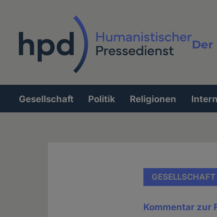
Direkt
zum
Inhalt
Der 
Vollt
Gesellschaft
Politik
Religionen
Inter
Hauptnavigation
GESELLSCHAFT
Kommentar zur F