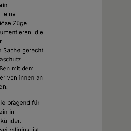
ein
, eine
giöse Züge
gumentieren, die
r
er Sache gerecht
maschutz
außen mit dem
er von innen an
en.
ie prägend für
ein in
rkünder,
sei religiös, ist