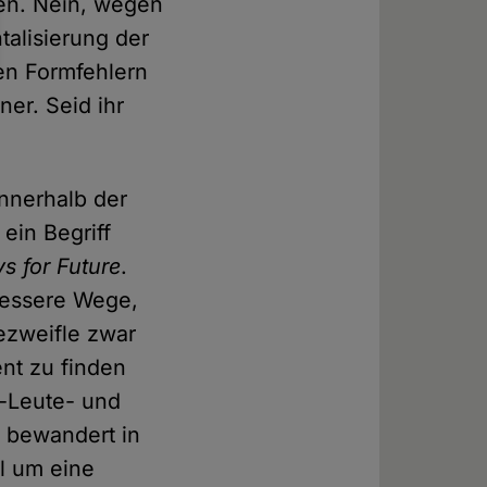
ren. Nein, wegen
talisierung der
en Formfehlern
er. Seid ihr
innerhalb der
 ein Begriff
ys for Future
.
 bessere Wege,
bezweifle zwar
ent zu finden
e-Leute- und
h bewandert in
l um eine