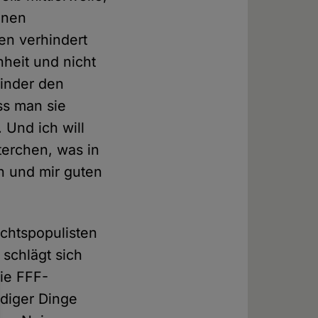
einen
en verhindert
nheit und nicht
Kinder den
ss man sie
 Und ich will
terchen, was in
n und mir guten
echtspopulisten
 schlägt sich
die FFF-
diger Dinge