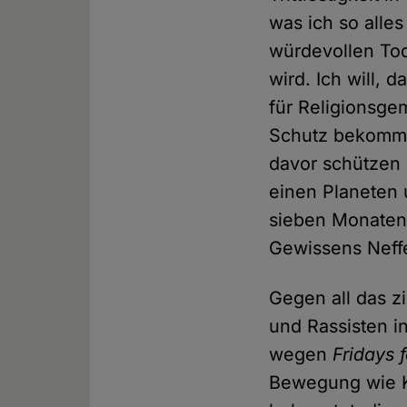
was ich so alles
würdevollen Tod
wird. Ich will, 
für Religionsge
Schutz bekomme
davor schützen 
einen Planeten 
sieben Monaten 
Gewissens Neff
Gegen all das z
und Rassisten i
wegen
Fridays 
Bewegung wie K