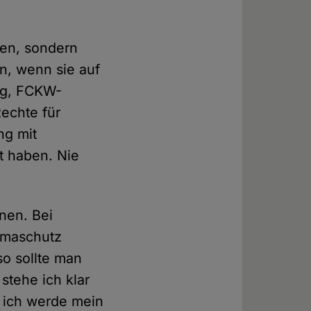
men, sondern
n, wenn sie auf
ieg, FCKW-
echte für
ng mit
t haben. Nie
nen. Bei
limaschutz
so sollte man
stehe ich klar
 ich werde mein