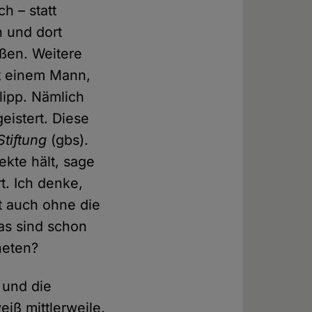
h – statt
 und dort
oßen. Weitere
t einem Mann,
lipp. Nämlich
istert. Diese
Stiftung
(gbs).
ekte hält, sage
t. Ich denke,
t auch ohne die
das sind schon
heten?
 und die
eiß mittlerweile,