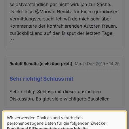
selbstverständlich gar nicht wirklich zur Sache.
Danke also @Marwin Nemitz für Einen grandiosen
Vermittlungsversuch! Ich würde mich sehr über
Kommentare der kontrahierenden Autoren freuen,
zurückblickend auf den Disput der letzten Tage.
ツ
Rudolf Schulte (nicht überprüft)
Mo. 9 Dez 2019 - 14:25
Sehr richtig! Schluss mit
Sehr richtig! Schluss mit dieser unsinnigen
Diskussion. Es gibt viele wichtigere Baustellen!
Wir verwenden Cookies und verarbeiten
Verwendung
Christian M. (nicht überprüft)
Mo. 9 Dez 2019 - 14:29
personenbezogene Daten für die folgenden Zwecke:
Funktional & Eingebettete externe Inhalte
.