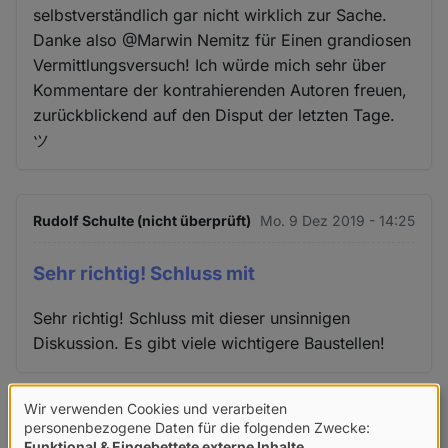
selbstverständlich gar nicht wirklich zur Sache.
Danke also @Marwin Nemitz für Einen grandiosen
Vermittlungsversuch! Ich würde mich sehr über
Kommentare der kontrahierenden Autoren freuen,
zurückblickend auf den Disput der letzten Tage.
ツ
Rudolf Schulte (nicht überprüft)
Mo. 9 Dez 2019 - 14:25
Sehr richtig! Schluss mit
Sehr richtig! Schluss mit dieser unsinnigen
Diskussion. Es gibt viele wichtigere Baustellen!
Wir verwenden Cookies und verarbeiten
Verwendung
Christian M. (nicht überprüft)
Mo. 9 Dez 2019 - 14:29
personenbezogene Daten für die folgenden Zwecke:
Funktional & Eingebettete externe Inhalte
.