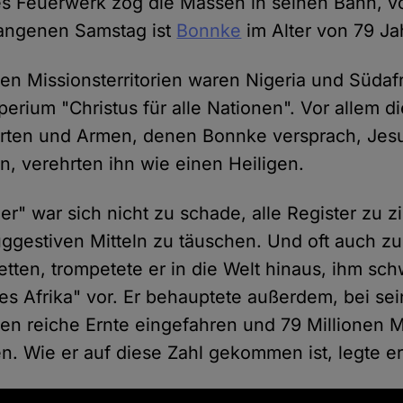
es Feuerwerk zog die Massen in seinen Bann, vo
gangenen Samstag ist
Bonnke
im Alter von 79 Ja
ten Missionsterritorien waren Nigeria und Südafr
erium "Christus für alle Nationen". Vor allem d
erten und Armen, denen Bonnke versprach, Jesu
, verehrten ihn wie einen Heiligen.
r" war sich nicht zu schade, alle Register zu 
ggestiven Mitteln zu täuschen. Und oft auch zu
retten, trompetete er in die Welt hinaus, ihm sc
s Afrika" vor. Er behauptete außerdem, bei se
en reiche Ernte eingefahren und 79 Millionen
n. Wie er auf diese Zahl gekommen ist, legte er 