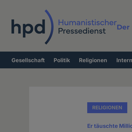
Direkt
zum
Inhalt
Der 
Vollt
Gesellschaft
Politik
Religionen
Inter
Hauptnavigation
RELIGIONEN
Er täuschte Mill