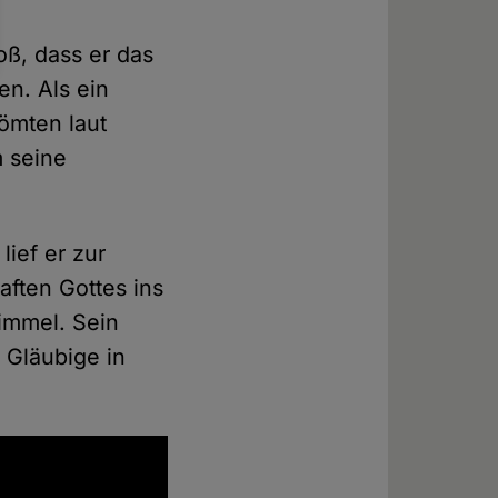
ß, dass er das
en. Als ein
römten laut
 seine
ief er zur
aften Gottes ins
himmel. Sein
 Gläubige in