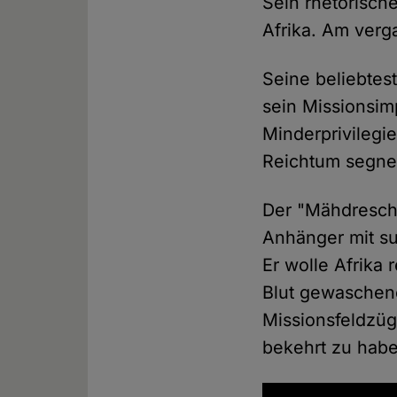
Sein rhetorisch
Afrika. Am ver
Seine beliebtes
sein Missionsimp
Minderprivilegi
Reichtum segnen
Der "Mähdresche
Anhänger mit su
Er wolle Afrika 
Blut gewaschene
Missionsfeldzüg
bekehrt zu habe