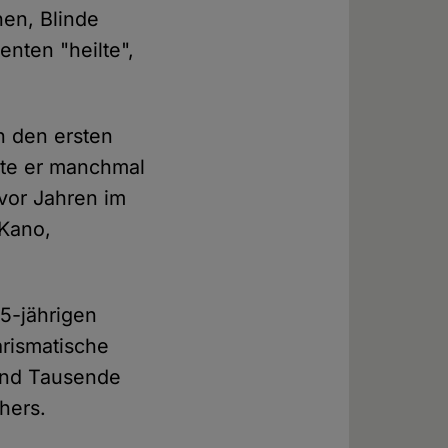
en, Blinde
nten "heilte",
n den ersten
elte er manchmal
vor Jahren im
 Kano,
15-jährigen
arismatische
 Und Tausende
hers.