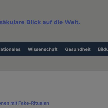
säkulare Blick auf die Welt.
extsuche
nationales
Wissenschaft
Gesundheit
Bild
ionen mit Fake-Ritualen