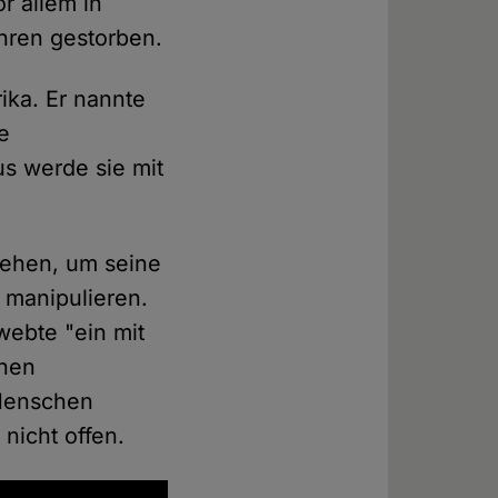
r allem in
hren gestorben.
ika. Er nannte
ie
s werde sie mit
ziehen, um seine
 manipulieren.
hwebte "ein mit
inen
 Menschen
nicht offen.