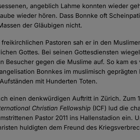
esessenen, angeblich Lahme konnten wieder geh
aube wieder hören. Dass Bonnke oft Scheinpatie
 Massen der Gläubigen nicht.
 freikirchlichen Pastoren sah er in den Muslime
tlichen Gottes. Bei seinen Gottesdiensten wieg
hen Besucher gegen die Muslime auf. So kam es 
vangelisation Bonnkes im muslimisch geprägten
 Aufständen mit Hunderten Toten.
ch einen denkwürdigen Auftritt in Zürich. Zum 
ternational Christian Fellowship
(ICF) lud die ch
umstrittenen Pastor 2011 ins Hallenstadion ein.
isten huldigten dem Freund des Kriegsverbrec