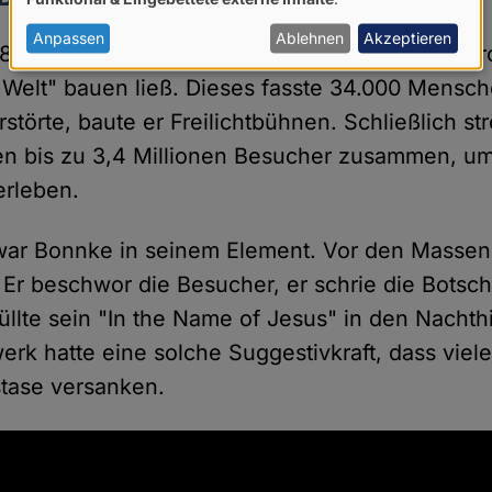
von
personenbezogenen
Anpassen
Ablehnen
Akzeptieren
80er Jahren war der Ansturm der Massen so gro
Daten
r Welt" bauen ließ. Dieses fasste 34.000 Mensch
und
störte, baute er Freilichtbühnen. Schließlich st
Cookies
n bis zu 3,4 Millionen Besucher zusammen, um
erleben.
ar Bonnke in seinem Element. Vor den Massen l
 Er beschwor die Besucher, er schrie die Botsch
üllte sein "In the Name of Jesus" in den Nacht
erk hatte eine solche Suggestivkraft, dass viele
tase versanken.