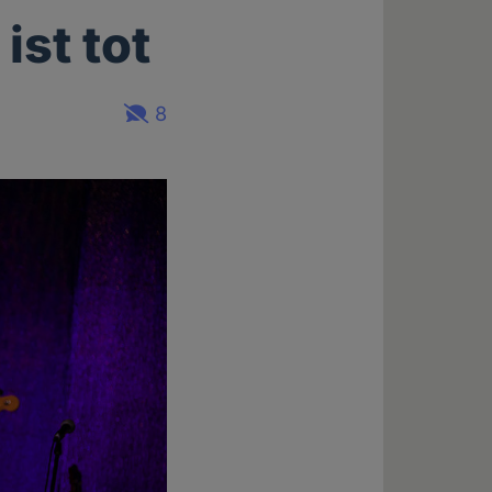
st tot
8