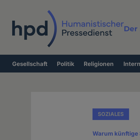
Direkt
zum
Inhalt
Der 
Vollt
Gesellschaft
Politik
Religionen
Inter
Hauptnavigation
SOZIALES
Warum künftige 