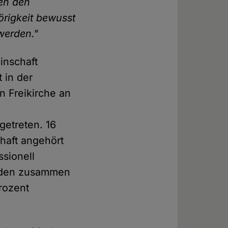
den den
rigkeit bewusst
 werden."
inschaft
 in der
n Freikirche an
getreten. 16
haft angehört
ssionell
ilden zusammen
rozent