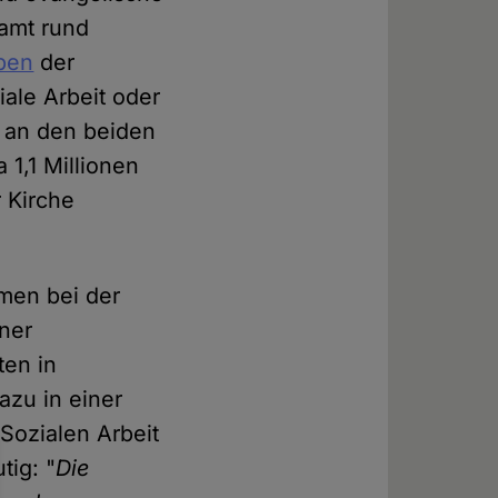
samt rund
ben
der
ale Arbeit oder
m an den beiden
 1,1 Millionen
r Kirche
men bei der
ner
ten in
azu in einer
Sozialen Arbeit
tig: "
Die