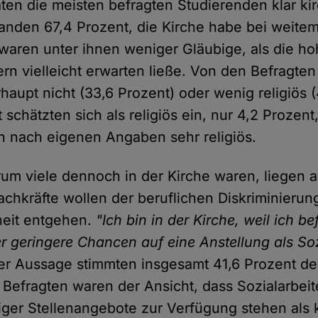
aten die meisten befragten Studierenden klar ki
fanden 67,4 Prozent, die Kirche habe bei weitem
waren unter ihnen weniger Gläubige, als die ho
ern vielleicht erwarten ließe. Von den Befragte
rhaupt nicht (33,6 Prozent) oder wenig religiös 
 schätzten sich als religiös ein, nur 4,2 Prozent,
 nach eigenen Angaben sehr religiös.
um viele dennoch in der Kirche waren, liegen a
Fachkräfte wollen der beruflichen Diskriminieru
heit entgehen.
"Ich bin in der Kirche, weil ich be
r geringere Chancen auf eine Anstellung als Soz
r Aussage stimmten insgesamt 41,6 Prozent der
r Befragten waren der Ansicht, dass Sozialarbei
ger Stellenangebote zur Verfügung stehen als 