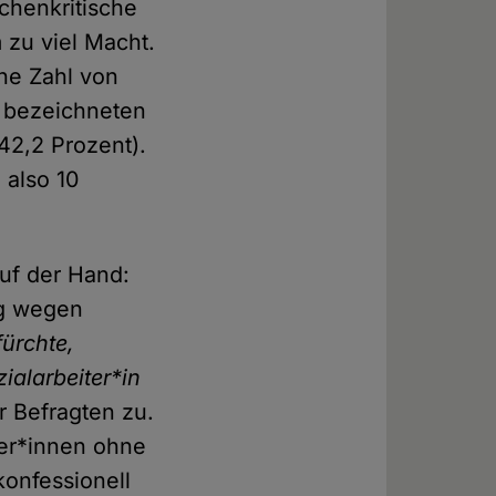
rchenkritische
 zu viel Macht.
he Zahl von
n bezeichneten
(42,2 Prozent).
 also 10
uf der Hand:
ng wegen
fürchte,
ialarbeiter*in
 Befragten zu.
ter*innen ohne
konfessionell