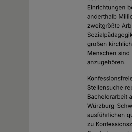
Einrichtungen b
anderthalb Mill
zweitgrößte Arb
Sozialpädagogik
großen kirchlic
Menschen sind d
anzugehören.
Konfessionsfrei
Stellensuche re
Bachelorarbeit 
Würzburg-Schwei
ausführlichen q
zu Konfessionszu