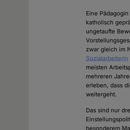
Eine Pädagogin w
katholisch gepr
ungetaufte Bewe
Vorstellungsges
zwar gleich im
Sozialarbeiterin
meisten Arbeits
mehreren Jahren
erleben, dass d
weitergeht.
Das sind nur dre
Einstellungspoli
besonderem Maße