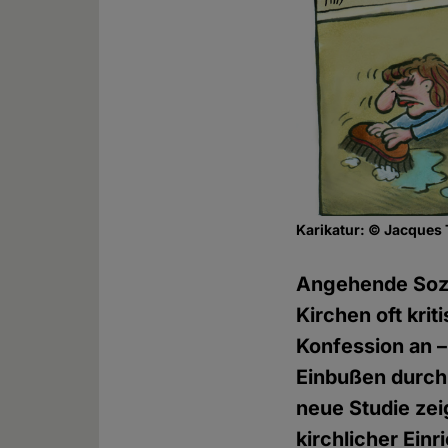
Karikatur: © Jacques T
Angehende Sozia
Kirchen oft kri
Konfession an – 
Einbußen durch 
neue Studie zei
kirchlicher Ein