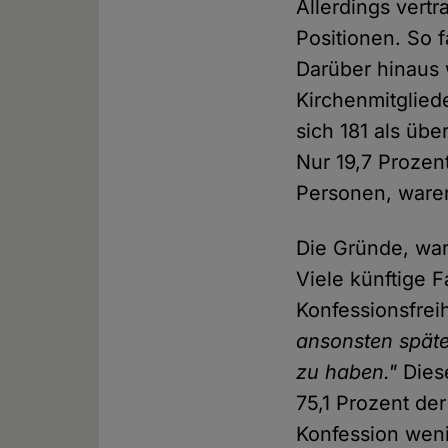
Allerdings vertr
Positionen. So 
Darüber hinaus 
Kirchenmitglied
sich 181 als übe
Nur 19,7 Prozent
Personen, waren
Die Gründe, war
Viele künftige 
Konfessionsfrei
ansonsten späte
zu haben."
Diese
75,1 Prozent de
Konfession weni