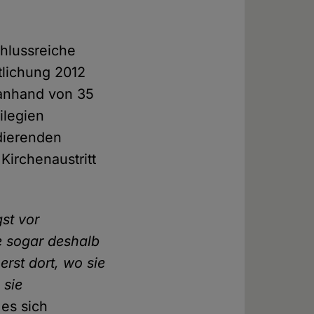
chlussreiche
tlichung 2012
n anhand von 35
ilegien
udierenden
Kirchenaustritt
st vor
e sogar deshalb
erst dort, wo sie
 sie
es sich