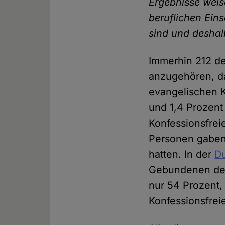
Ergebnisse weis
beruflichen Ein
sind und deshalb
Immerhin 212 de
anzugehören, da
evangelischen K
und 1,4 Prozent
Konfessionsfrei
Personen gaben 
hatten. In der
Du
Gebundenen deu
nur 54 Prozent
Konfessionsfrei