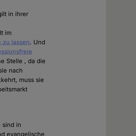
t in ihrer
lt im
n zu lassen
. Und
ssionsfreie
 Stelle , da die
sie nach
kehrt, muss sie
beitsmarkt
 sind in
und evangelische