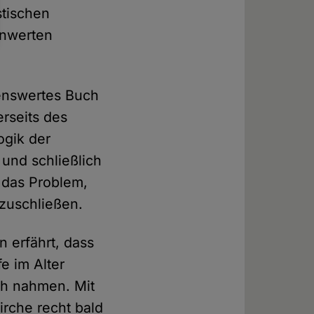
stischen
unwerten
senswertes Buch
erseits des
gik der
und schließlich
 das Problem,
zuschließen.
 erfährt, dass
e im Alter
ch nahmen. Mit
rche recht bald