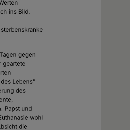
 Werten
ch ins Bild,
 sterbenskranke
n Tagen gegen
 geartete
rten
 des Lebens"
erung des
ente,
n. Papst und
 Euthanasie wohl
bsicht die