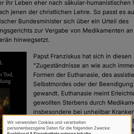
er ihr Leben eher nach säkular-humanistischen
ach jenen der christlichen Lehre. So passt es au
ischer Bundesminister sich über ein Urteil des
ngsgerichts zur Vergabe von Medikamenten an
rän hinwegsetzt.
Papst Franziskus hat sich in diese
"Zugeständnisse an wie auch immer
Formen der Euthanasie, des assistie
Selbstmordes oder der Beendigung
gewandt. Euthanasie meint Erleicht
gewollten Sterbens durch Medikam
insbesondere bei unheilbar Kranke
Kirche stellen aber mit dem Begriff
Wir verwenden Cookies und verarbeiten
Verwendung
personenbezogene Daten für die folgenden Zwecke:
ganz bewusst, aber in unredlicher A
Funktional & Eingebettete externe Inhalte
.