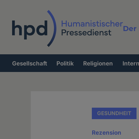
Direkt
zum
Inhalt
Der 
Vollt
Gesellschaft
Politik
Religionen
Inter
Hauptnavigation
GESUNDHEIT
Rezension