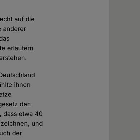
echt auf die
te anderer
 das
te erläutern
erstehen.
 Deutschland
ählte ihnen
etze
dgesetz den
t, dass etwa 40
ezeichnen, und
auch der