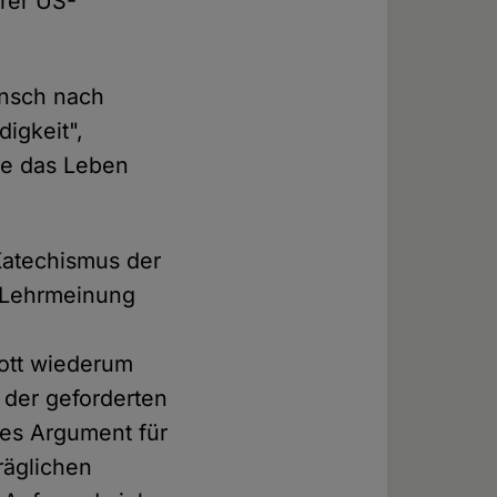
erer US-
nsch nach
digkeit",
die das Leben
Katechismus der
e Lehrmeinung
Gott wiederum
 der geforderten
hes Argument für
räglichen