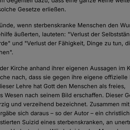
im Gegenteil dazu, dass eine ganze Reihe weit
olche Gesetze erließen.
ründe, wenn sterbenskranke Menschen den Wu
ehilfe äußerten, lauteten: "Verlust der Selbststän
rde" und "Verlust der Fähigkeit, Dinge zu tun, 
hen".
 der Kirche anhand ihrer eigenen Aussagen im 
rche nach, dass sie gegen ihre eigene offiziell
dieser Lehre hat Gott den Menschen als freies,
s Wesen nach seinem Bild erschaffen. Dieser 
rzig und verzeihend bezeichnet. Zusammen mit
rgäbe sich daraus – so der Autor – ein christlic
istierten Suizid eines sterbenskranken, an unert