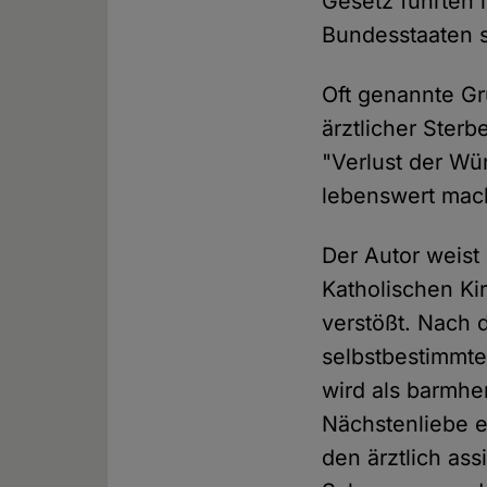
Gesetz führten 
Bundesstaaten s
Oft genannte G
ärztlicher Sterb
"Verlust der Wü
lebenswert mac
Der Autor weist
Katholischen Ki
verstößt. Nach 
selbstbestimmte
wird als barmhe
Nächstenliebe e
den ärztlich ass