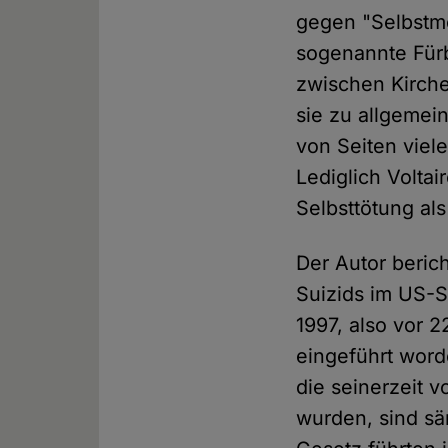
gegen "Selbstmö
sogenannte Für
zwischen Kirche
sie zu allgemei
von Seiten viele
Lediglich Volta
Selbsttötung al
Der Autor berich
Suizids im US-S
1997, also vor 
eingeführt word
die seinerzeit v
wurden, sind sä