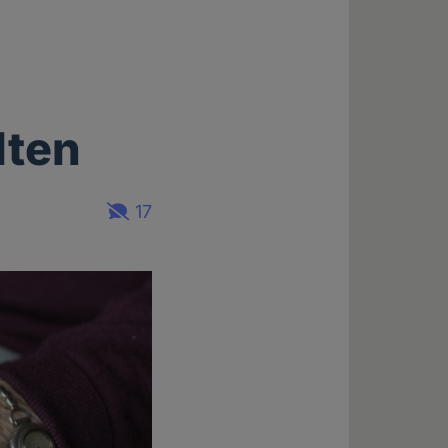
lten
17