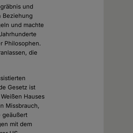
egräbnis und
n Beziehung
geln und machte
 Jahrhunderte
er Philosophen.
ranlassen, die
sistierten
de Gesetz ist
es Weißen Hauses
en Missbrauch,
te geäußert
ngen mit dem