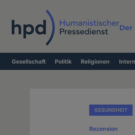
Direkt
zum
Inhalt
Der 
Vollt
Gesellschaft
Politik
Religionen
Inter
Hauptnavigation
GESUNDHEIT
Rezension