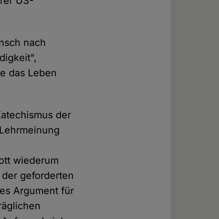
erer US-
nsch nach
digkeit",
die das Leben
Katechismus der
e Lehrmeinung
Gott wiederum
 der geforderten
hes Argument für
räglichen