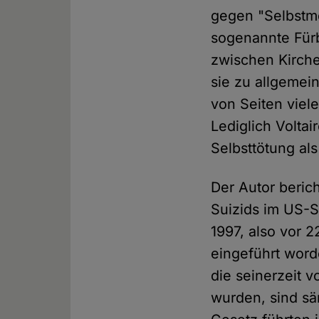
gegen "Selbstmö
sogenannte Für
zwischen Kirche
sie zu allgemei
von Seiten viele
Lediglich Volta
Selbsttötung al
Der Autor berich
Suizids im US-S
1997, also vor 
eingeführt word
die seinerzeit v
wurden, sind sä