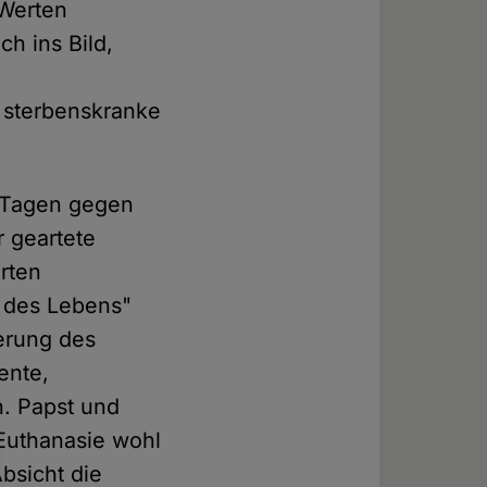
 Werten
ch ins Bild,
 sterbenskranke
n Tagen gegen
 geartete
rten
 des Lebens"
erung des
ente,
n. Papst und
 Euthanasie wohl
bsicht die