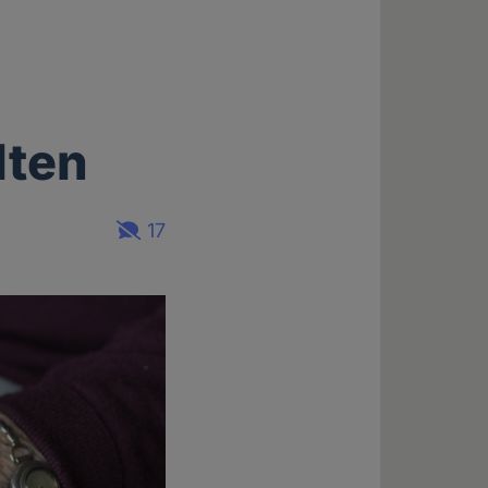
lten
17