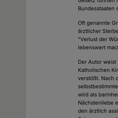
Gesetz führten 
Bundesstaaten s
Oft genannte G
ärztlicher Sterb
"Verlust der Wü
lebenswert mac
Der Autor weist
Katholischen Ki
verstößt. Nach 
selbstbestimmte
wird als barmhe
Nächstenliebe e
den ärztlich ass