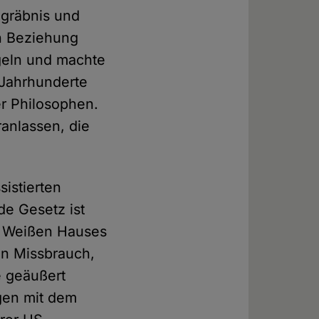
egräbnis und
n Beziehung
geln und machte
 Jahrhunderte
er Philosophen.
ranlassen, die
sistierten
de Gesetz ist
es Weißen Hauses
en Missbrauch,
te geäußert
ngen mit dem