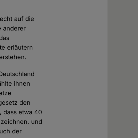
echt auf die
te anderer
 das
te erläutern
erstehen.
 Deutschland
ählte ihnen
etze
dgesetz den
t, dass etwa 40
ezeichnen, und
auch der