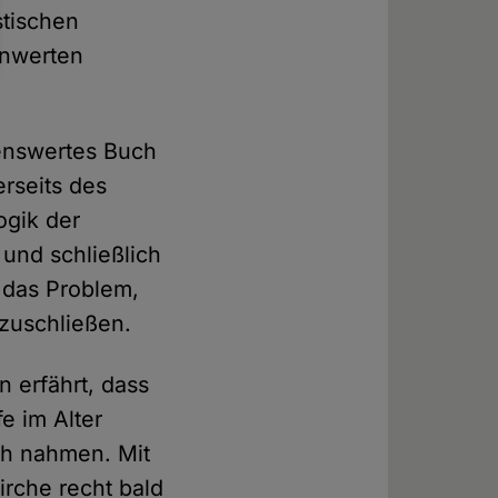
stischen
unwerten
senswertes Buch
erseits des
gik der
und schließlich
 das Problem,
zuschließen.
 erfährt, dass
e im Alter
ch nahmen. Mit
rche recht bald