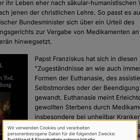
er ihr Leben eher nach säkular-humanistischen
ach jenen der christlichen Lehre. So passt es au
ischer Bundesminister sich über ein Urteil des
ngsgerichts zur Vergabe von Medikamenten an
rän hinwegsetzt.
Papst Franziskus hat sich in diese
"Zugeständnisse an wie auch immer
Formen der Euthanasie, des assistie
Selbstmordes oder der Beendigung
gewandt. Euthanasie meint Erleicht
gewollten Sterbens durch Medikam
insbesondere bei unheilbar Kranke
Kirche stellen aber mit dem Begriff
Wir verwenden Cookies und verarbeiten
Verwendung
personenbezogene Daten für die folgenden Zwecke:
ganz bewusst, aber in unredlicher A
Funktional & Eingebettete externe Inhalte
.