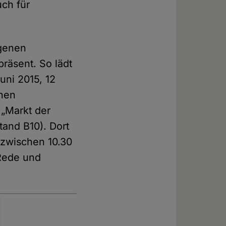
uch für
igenen
räsent. So lädt
uni 2015, 12
inen
 „Markt der
tand B10). Dort
 zwischen 10.30
Rede und