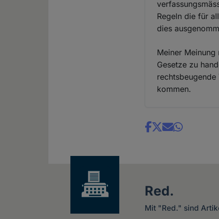
verfassungsmässi
Regeln die für 
dies ausgenomme
Meiner Meinung n
Gesetze zu hande
rechtsbeugende V
kommen.
Share
news
Red.
Mit "Red." sind Arti