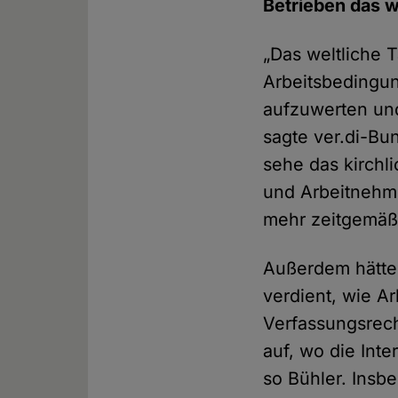
Betrieben das w
„Das weltliche 
Arbeitsbedingun
aufzuwerten und
sagte ver.di-Bu
sehe das kirchl
und Arbeitnehme
mehr zeitgemäß“
Außerdem hätten
verdient, wie A
Verfassungsrech
auf, wo die Inte
so Bühler. Insb