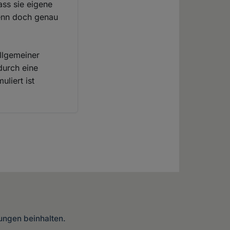
ass sie eigene
Wenn doch genau
allgemeiner
durch eine
liert ist
lungen beinhalten.