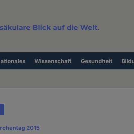
säkulare Blick auf die Welt.
extsuche
nationales
Wissenschaft
Gesundheit
Bild
irchentag 2015