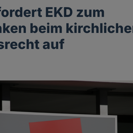
 fordert EKD zum
en beim kirchlich
srecht auf