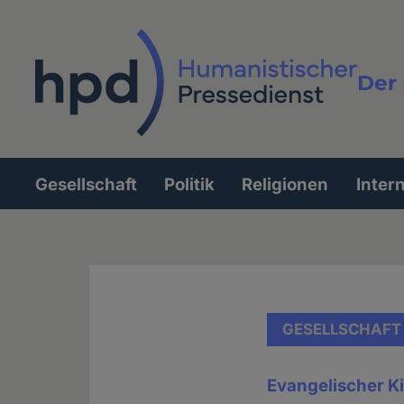
Direkt
zum
Inhalt
Der 
Vollt
Gesellschaft
Politik
Religionen
Inter
Hauptnavigation
GESELLSCHAFT
Evangelischer K