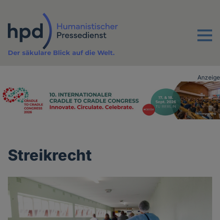
Direkt
zum
Inhalt
Menu
Der säkulare Blick auf die Welt.
Anzeige
Advertising
vor
Inhalt
Streikrecht