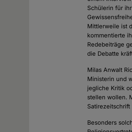
Schülerin für ih
Gewissensfreihe
Mittlerweile ist
kommentierte ih
Redebeiträge g
die Debatte kräft
Milas Anwalt Ri
Ministerin und 
jegliche Kritik 
stellen wollen. 
Satirezeitschrift
Besonders solc
Religionsvertre