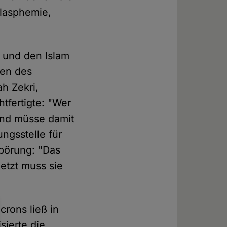
lasphemie,
e und den Islam
gen des
h Zekri,
tfertigte: "Wer
und müsse damit
ngsstelle für
mpörung: "Das
jetzt muss sie
crons ließ in
sierte die