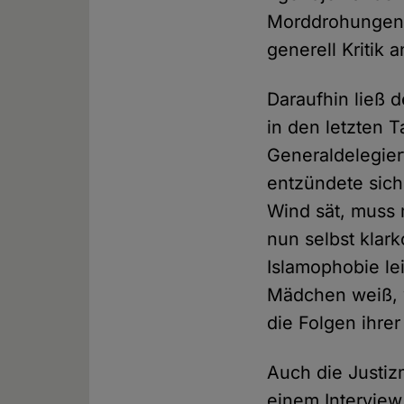
Morddrohungen 
generell Kritik a
Daraufhin ließ 
in den letzten
Generaldelegier
entzündete sich 
Wind sät, muss 
nun selbst klar
Islamophobie le
Mädchen weiß, wa
die Folgen ihrer
Auch die Justiz
einem Interview 