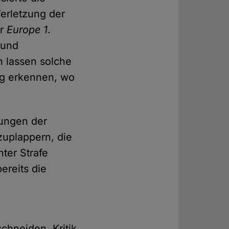
Verletzung der
er
Europe 1
.
 und
h lassen solche
ng erkennen, wo
rungen der
zuplappern, die
nter Strafe
ereits die
chneiden, Kritik