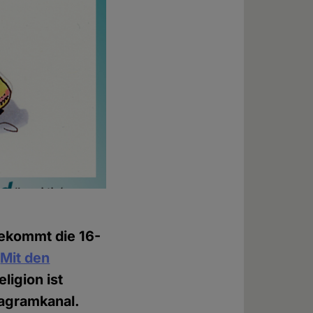
bekommt die 16-
.
Mit den
ligion ist
tagramkanal.