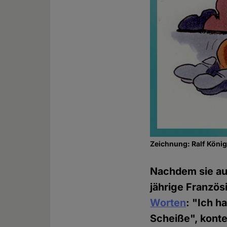
Zeichnung: Ralf Köni
Nachdem sie au
jährige Franzö
Worten
: "Ich h
Scheiße", konte