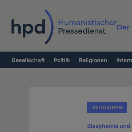
Direkt
zum
Inhalt
Der 
Vollt
Gesellschaft
Politik
Religionen
Inter
Hauptnavigation
RELIGIONEN
Blasphemie und 