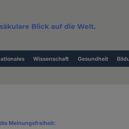
säkulare Blick auf die Welt.
extsuche
nationales
Wissenschaft
Gesundheit
Bild
die Meinungsfreiheit: