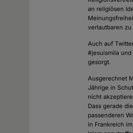
an religiösen Id
Meinungsfreihei
verlautbaren zu
Auch auf Twitte
#jesuismila und
gesorgt.
Ausgerechnet M
Jährige in Schu
nicht akzeptiere
Dass gerade die 
passenderen Wor
in Frankreich i