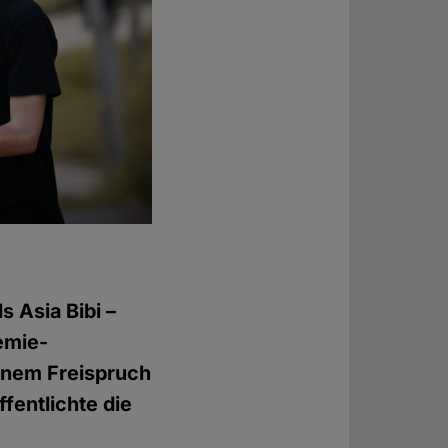
 Asia Bibi –
emie-
inem Freispruch
fentlichte die