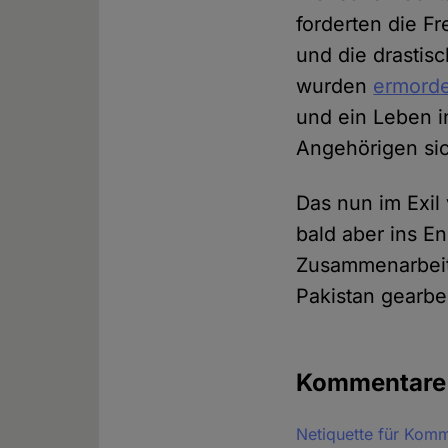
forderten die Fr
und die drastis
wurden
ermorde
und ein Leben i
Angehörigen si
Das nun im Exil 
bald aber ins E
Zusammenarbeit m
Pakistan gearbei
Kommentar
Netiquette für Kom