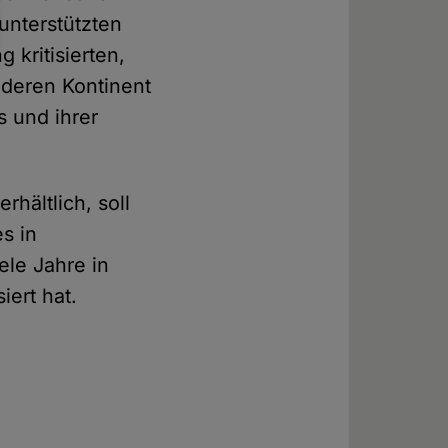
 unterstützten
kritisierten,
nderen Kontinent
s und ihrer
rhältlich, soll
s in
ele Jahre in
iert hat.