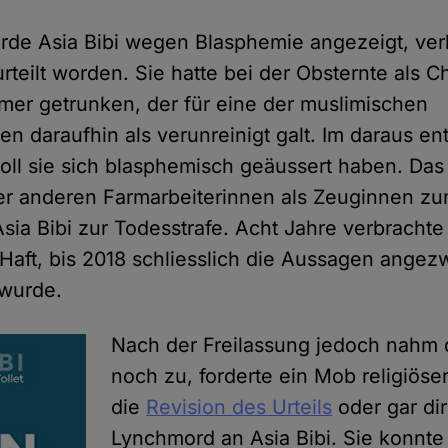
rde Asia Bibi wegen Blasphemie angezeigt, ver
rteilt worden. Sie hatte bei der Obsternte als Ch
er getrunken, der für eine der muslimischen
nen daraufhin als verunreinigt galt. Im daraus e
soll sie sich blasphemisch geäussert haben. Da
r anderen Farmarbeiterinnen als Zeuginnen zu
Asia Bibi zur Todesstrafe. Acht Jahre verbrachte
Haft, bis 2018 schliesslich die Aussagen angezw
wurde.
Nach der Freilassung jedoch nahm 
noch zu, forderte ein Mob religiöse
die
Revision des Urteils
oder gar di
Lynchmord an Asia Bibi. Sie konnte