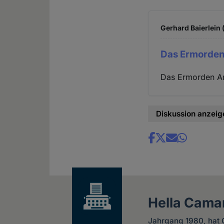
Gerhard Baierlein 
Das Ermorde
Das Ermorden And
Diskussion anzeig
Share
news
Hella Cama
Jahrgang 1980, hat G