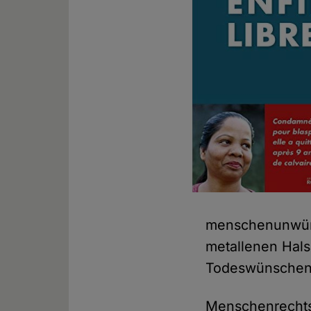
menschenunwürd
metallenen Hals
Todeswünschen v
Menschenrechts