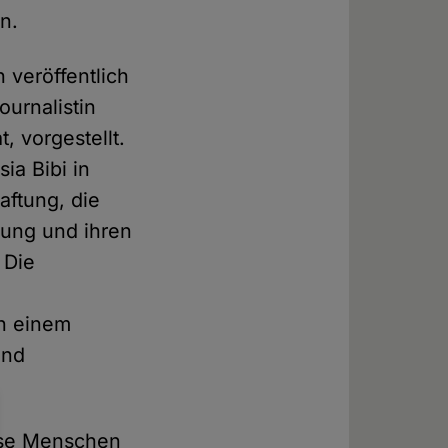
n.
 veröffentlich
ournalistin
, vorgestellt.
sia Bibi in
haftung, die
sung und ihren
 Die
on einem
und
öse Menschen