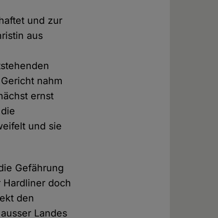
haftet und zur
ristin aus
ntstehenden
s Gericht nahm
nächst ernst
 die
eifelt und sie
die Gefährung
r Hardliner doch
rekt den
 ausser Landes