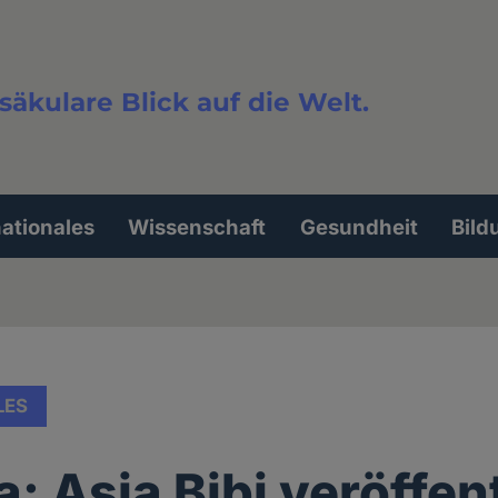
säkulare Blick auf die Welt.
extsuche
nationales
Wissenschaft
Gesundheit
Bild
LES
: Asia Bibi veröffent