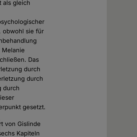
 als gleich
 psychologischer
, obwohl sie für
ichbehandlung
. Melanie
schließen. Das
rletzung durch
erletzung durch
g durch
ieser
erpunkt gesetzt.
t von Gislinde
sechs Kapiteln