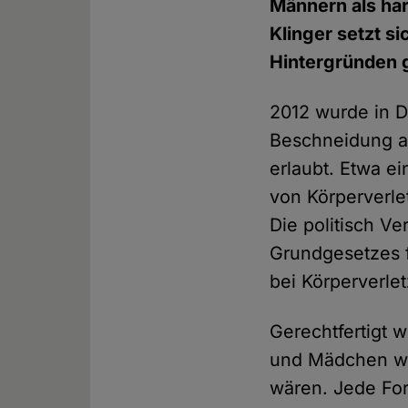
Männern als har
Klinger setzt s
Hintergründen g
2012 wurde in D
Beschneidung au
erlaubt. Etwa e
von Körperverl
Die politisch V
Grundgesetzes 
bei Körperverl
Gerechtfertigt 
und Mädchen wed
wären. Jede For