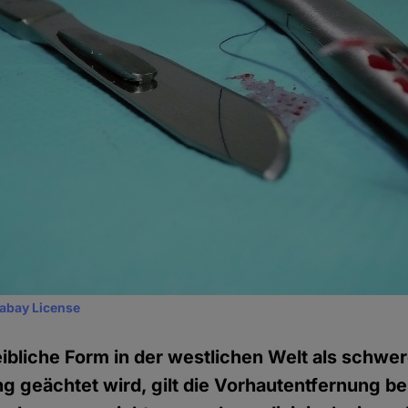
xabay License
bliche Form in der westlichen Welt als schwe
g geächtet wird, gilt die Vorhautentfernung b