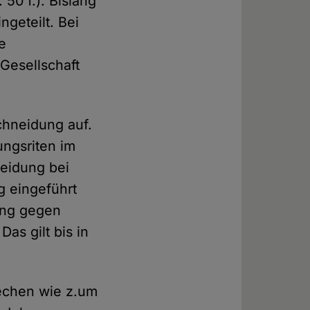
. 50 f.). Bislang
geteilt. Bei
e
Gesellschaft
chneidung auf.
ungsriten im
neidung bei
 eingeführt
ung gegen
as gilt bis in
rechen wie z.um