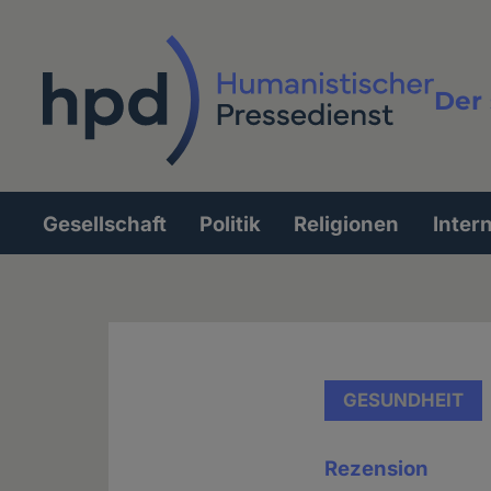
Direkt
zum
Inhalt
Der 
Vollt
Gesellschaft
Politik
Religionen
Inter
Hauptnavigation
GESUNDHEIT
Rezension