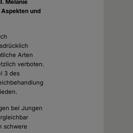
l. Melanie
en Aspekten und
rch
sdrücklich
tliche Arten
zlich verboten.
l 3 des
leichbehandlung
ieden.
ngen bei Jungen
rgleichbar
ch schwere