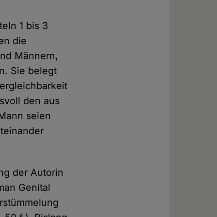
eln 1 bis 3
en die
und Männern,
. Sie belegt
ergleichbarkeit
svoll den aus
 Mann seien
iteinander
ng der Autorin
man Genital
verstümmelung