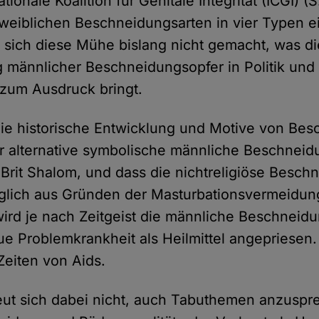
tionale Koalition für Genitale Integrität (ICGI) (S
weiblichen Beschneidungsarten in vier Typen ein
sich diese Mühe bislang nicht gemacht, was di
g männlicher Beschneidungsopfer in Politik und 
 zum Ausdruck bringt.
 die historische Entwicklung und Motive von Bes
r alternative symbolische männliche Beschneid
rit Shalom, und dass die nichtreligiöse Besch
glich aus Gründen der Masturbationsvermeidung
ird je nach Zeitgeist die männliche Beschneid
 Problemkrankheit als Heilmittel angepriesen. D
Zeiten von Aids.
eut sich dabei nicht, auch Tabuthemen anzusp