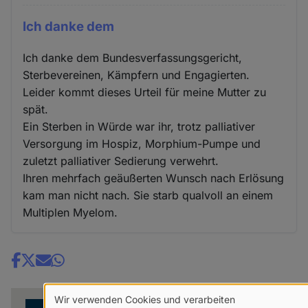
Ich danke dem
Ich danke dem Bundesverfassungsgericht,
Sterbevereinen, Kämpfern und Engagierten.
Leider kommt dieses Urteil für meine Mutter zu
spät.
Ein Sterben in Würde war ihr, trotz palliativer
Versorgung im Hospiz, Morphium-Pumpe und
zuletzt palliativer Sedierung verwehrt.
Ihren mehrfach geäußerten Wunsch nach Erlösung
kam man nicht nach. Sie starb qualvoll an einem
Multiplen Myelom.
Share
news
Wir verwenden Cookies und verarbeiten